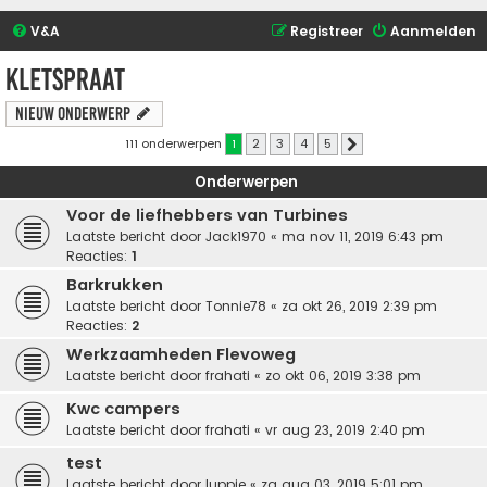
V&A
Registreer
Aanmelden
Kletspraat
Nieuw onderwerp
111 onderwerpen
1
2
3
4
5
Volgende
Onderwerpen
Voor de liefhebbers van Turbines
Laatste bericht door
Jack1970
«
ma nov 11, 2019 6:43 pm
Reacties:
1
Barkrukken
Laatste bericht door
Tonnie78
«
za okt 26, 2019 2:39 pm
Reacties:
2
Werkzaamheden Flevoweg
Laatste bericht door
frahati
«
zo okt 06, 2019 3:38 pm
Kwc campers
Laatste bericht door
frahati
«
vr aug 23, 2019 2:40 pm
test
Laatste bericht door
luppie
«
za aug 03, 2019 5:01 pm