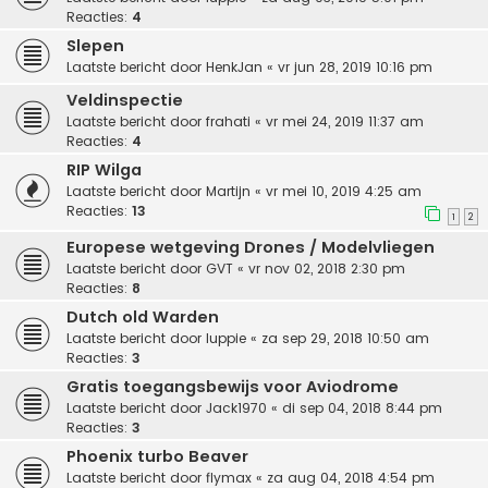
Reacties:
4
Slepen
Laatste bericht door
HenkJan
«
vr jun 28, 2019 10:16 pm
Veldinspectie
Laatste bericht door
frahati
«
vr mei 24, 2019 11:37 am
Reacties:
4
RIP Wilga
Laatste bericht door
Martijn
«
vr mei 10, 2019 4:25 am
Reacties:
13
1
2
Europese wetgeving Drones / Modelvliegen
Laatste bericht door
GVT
«
vr nov 02, 2018 2:30 pm
Reacties:
8
Dutch old Warden
Laatste bericht door
luppie
«
za sep 29, 2018 10:50 am
Reacties:
3
Gratis toegangsbewijs voor Aviodrome
Laatste bericht door
Jack1970
«
di sep 04, 2018 8:44 pm
Reacties:
3
Phoenix turbo Beaver
Laatste bericht door
flymax
«
za aug 04, 2018 4:54 pm