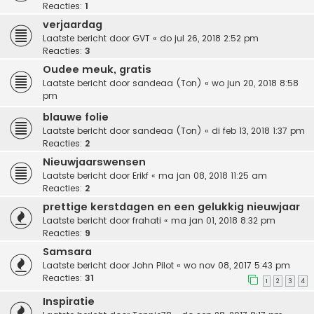
Reacties:
1
verjaardag
Laatste bericht door
GVT
«
do jul 26, 2018 2:52 pm
Reacties:
3
Oudee meuk, gratis
Laatste bericht door
sandeaa (Ton)
«
wo jun 20, 2018 8:58
pm
blauwe folie
Laatste bericht door
sandeaa (Ton)
«
di feb 13, 2018 1:37 pm
Reacties:
2
Nieuwjaarswensen
Laatste bericht door
Erikf
«
ma jan 08, 2018 11:25 am
Reacties:
2
prettige kerstdagen en een gelukkig nieuwjaar
Laatste bericht door
frahati
«
ma jan 01, 2018 8:32 pm
Reacties:
9
Samsara
Laatste bericht door
John Pilot
«
wo nov 08, 2017 5:43 pm
Reacties:
31
1
2
3
4
Inspiratie