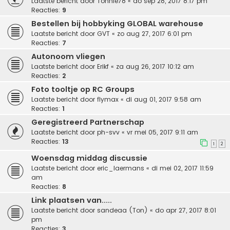
Laatste bericht door
Tonnie78
«
do sep 28, 2017 8:17 pm
Reacties:
9
Bestellen bij hobbyking GLOBAL warehouse
Laatste bericht door
GVT
«
zo aug 27, 2017 6:01 pm
Reacties:
7
Autonoom vliegen
Laatste bericht door
Erikf
«
za aug 26, 2017 10:12 am
Reacties:
2
Foto tooltje op RC Groups
Laatste bericht door
flymax
«
di aug 01, 2017 9:58 am
Reacties:
1
Geregistreerd Partnerschap
Laatste bericht door
ph-svv
«
vr mei 05, 2017 9:11 am
Reacties:
13
1
2
Woensdag middag discussie
Laatste bericht door
eric_laermans
«
di mei 02, 2017 11:59
am
Reacties:
8
Link plaatsen van.....
Laatste bericht door
sandeaa (Ton)
«
do apr 27, 2017 8:01
pm
Reacties:
3