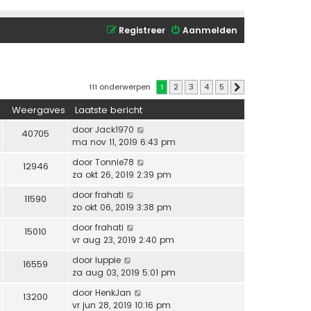
Registreer
Aanmelden
111 onderwerpen
1
2
3
4
5
Volgende
Weergaves
Laatste bericht
door
Jack1970
40705
ma nov 11, 2019 6:43 pm
door
Tonnie78
12946
za okt 26, 2019 2:39 pm
door
frahati
11590
zo okt 06, 2019 3:38 pm
door
frahati
15010
vr aug 23, 2019 2:40 pm
door
luppie
16559
za aug 03, 2019 5:01 pm
door
HenkJan
13200
vr jun 28, 2019 10:16 pm