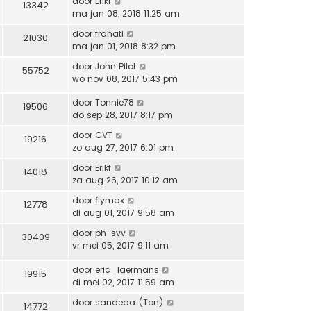
door
Erikf
13342
ma jan 08, 2018 11:25 am
door
frahati
21030
ma jan 01, 2018 8:32 pm
door
John Pilot
55752
wo nov 08, 2017 5:43 pm
door
Tonnie78
19506
do sep 28, 2017 8:17 pm
door
GVT
19216
zo aug 27, 2017 6:01 pm
door
Erikf
14018
za aug 26, 2017 10:12 am
door
flymax
12778
di aug 01, 2017 9:58 am
door
ph-svv
30409
vr mei 05, 2017 9:11 am
door
eric_laermans
19915
di mei 02, 2017 11:59 am
door
sandeaa (Ton)
14772