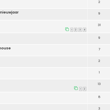
2
 nieuwjaar
9
31
1
2
3
4
9
ehouse
7
2
1
m
13
1
2
8
3