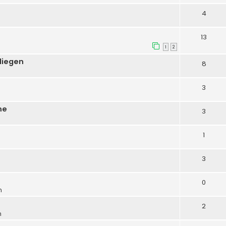
4
13
1
2
liegen
8
3
me
3
1
3
0
m
2
m