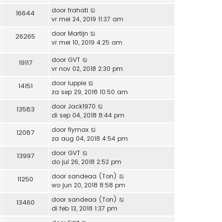
door
frahati
16644
vr mei 24, 2019 11:37 am
door
Martijn
26265
vr mei 10, 2019 4:25 am
door
GVT
19117
vr nov 02, 2018 2:30 pm
door
luppie
14151
za sep 29, 2018 10:50 am
door
Jack1970
13583
di sep 04, 2018 8:44 pm
door
flymax
12087
za aug 04, 2018 4:54 pm
door
GVT
13997
do jul 26, 2018 2:52 pm
door
sandeaa (Ton)
11250
wo jun 20, 2018 8:58 pm
door
sandeaa (Ton)
13460
di feb 13, 2018 1:37 pm