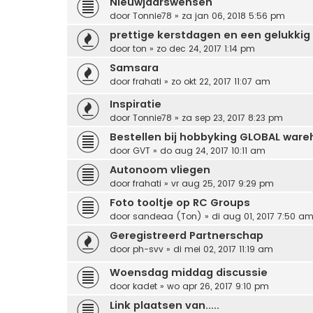
Nieuwjaarswensen
door
Tonnie78
» za jan 06, 2018 5:56 pm
prettige kerstdagen en een gelukkig
door
ton
» zo dec 24, 2017 1:14 pm
Samsara
door
frahati
» zo okt 22, 2017 11:07 am
Inspiratie
door
Tonnie78
» za sep 23, 2017 8:23 pm
Bestellen bij hobbyking GLOBAL war
door
GVT
» do aug 24, 2017 10:11 am
Autonoom vliegen
door
frahati
» vr aug 25, 2017 9:29 pm
Foto tooltje op RC Groups
door
sandeaa (Ton)
» di aug 01, 2017 7:50 a
Geregistreerd Partnerschap
door
ph-svv
» di mei 02, 2017 11:19 am
Woensdag middag discussie
door
kadet
» wo apr 26, 2017 9:10 pm
Link plaatsen van.....