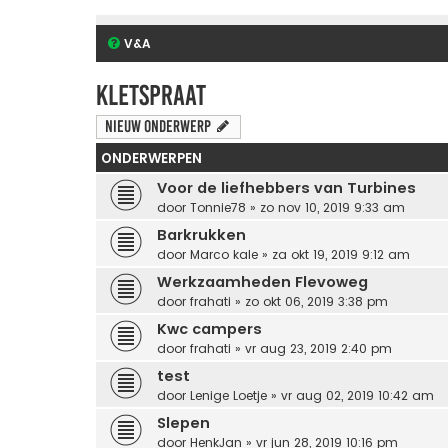
V&A
Kletspraat
Nieuw onderwerp
ONDERWERPEN
Voor de liefhebbers van Turbines
door
Tonnie78
» zo nov 10, 2019 9:33 am
Barkrukken
door
Marco kale
» za okt 19, 2019 9:12 am
Werkzaamheden Flevoweg
door
frahati
» zo okt 06, 2019 3:38 pm
Kwc campers
door
frahati
» vr aug 23, 2019 2:40 pm
test
door
Lenige Loetje
» vr aug 02, 2019 10:42 am
Slepen
door
HenkJan
» vr jun 28, 2019 10:16 pm