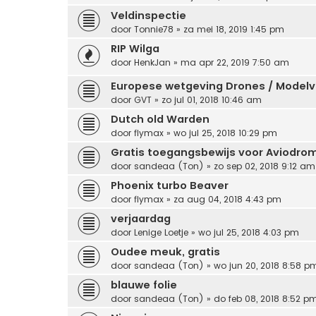
Veldinspectie
door
Tonnie78
» za mei 18, 2019 1:45 pm
RIP Wilga
door
HenkJan
» ma apr 22, 2019 7:50 am
Europese wetgeving Drones / Modelv
door
GVT
» zo jul 01, 2018 10:46 am
Dutch old Warden
door
flymax
» wo jul 25, 2018 10:29 pm
Gratis toegangsbewijs voor Aviodro
door
sandeaa (Ton)
» zo sep 02, 2018 9:12 am
Phoenix turbo Beaver
door
flymax
» za aug 04, 2018 4:43 pm
verjaardag
door
Lenige Loetje
» wo jul 25, 2018 4:03 pm
Oudee meuk, gratis
door
sandeaa (Ton)
» wo jun 20, 2018 8:58 p
blauwe folie
door
sandeaa (Ton)
» do feb 08, 2018 8:52 p