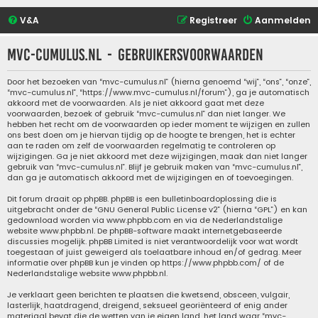
V&A
Registreer
Aanmelden
mvc-cumulus.nl - Gebruikersvoorwaarden
Door het bezoeken van “mvc-cumulus.nl” (hierna genoemd “wij”, “ons”, “onze”,
“mvc-cumulus.nl”, “https://www.mvc-cumulus.nl/forum”), ga je automatisch
akkoord met de voorwaarden. Als je niet akkoord gaat met deze
voorwaarden, bezoek of gebruik “mvc-cumulus.nl” dan niet langer. We
hebben het recht om de voorwaarden op ieder moment te wijzigen en zullen
ons best doen om je hiervan tijdig op de hoogte te brengen, het is echter
aan te raden om zelf de voorwaarden regelmatig te controleren op
wijzigingen. Ga je niet akkoord met deze wijzigingen, maak dan niet langer
gebruik van “mvc-cumulus.nl”. Blijf je gebruik maken van “mvc-cumulus.nl”,
dan ga je automatisch akkoord met de wijzigingen en of toevoegingen.
Dit forum draait op phpBB. phpBB is een bulletinboardoplossing die is
uitgebracht onder de “
GNU General Public License v2
” (hierna “GPL”) en kan
gedownload worden via
www.phpbb.com
en via de Nederlandstalige
website
www.phpbb.nl
. De phpBB-software maakt internetgebaseerde
discussies mogelijk. phpBB Limited is niet verantwoordelijk voor wat wordt
toegestaan of juist geweigerd als toelaatbare inhoud en/of gedrag. Meer
informatie over phpBB kun je vinden op
https://www.phpbb.com/
of de
Nederlandstalige website
www.phpbb.nl
.
Je verklaart geen berichten te plaatsen die kwetsend, obsceen, vulgair,
lasterlijk, haatdragend, dreigend, seksueel georiënteerd of enig ander
materiaal bevat die de wetten van je eigen land, het land waar “mvc-