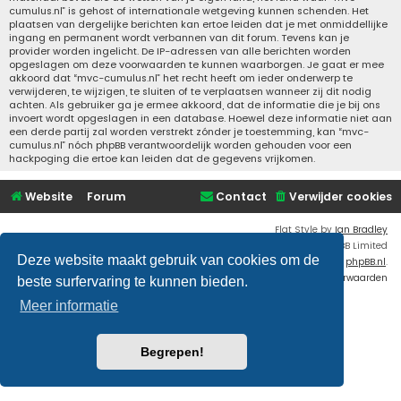
cumulus.nl” is gehost of internationale wetgeving kunnen schenden. Het
plaatsen van dergelijke berichten kan ertoe leiden dat je met onmiddellijke
ingang en permanent wordt verbannen van dit forum. Tevens kan je
provider worden ingelicht. De IP-adressen van alle berichten worden
opgeslagen om deze voorwaarden te kunnen waarborgen. Je gaat er mee
akkoord dat “mvc-cumulus.nl” het recht heeft om ieder onderwerp te
verwijderen, te wijzigen, te sluiten of te verplaatsen wanneer zij dit nodig
achten. Als gebruiker ga je ermee akkoord, dat de informatie die je bij ons
invoert wordt opgeslagen in een database. Hoewel deze informatie niet aan
een derde partij zal worden verstrekt zónder je toestemming, kan “mvc-
cumulus.nl” nóch phpBB verantwoordelijk worden gehouden voor een
hackpoging die ertoe kan leiden dat de gegevens vrijkomen.
Website
Forum
Contact
Verwijder cookies
Flat Style by
Ian Bradley
Powered by
phpBB
® Forum Software © phpBB Limited
Deze website maakt gebruik van cookies om de
Nederlandse vertaling door
phpBB.nl
.
Privacy
|
Gebruikersvoorwaarden
beste surfervaring te kunnen bieden.
Meer informatie
Begrepen!