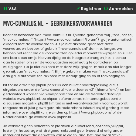
V&A
Registreer
Aanmelden
mvc-cumulus.nl - Gebruikersvoorwaarden
Door het bezoeken van “mvc-cumulus.nl” (hierna genoemd “wij”, “ons”, “onze”,
“mvc-cumulus.nl”, “https://www.mvc-cumulus.nl/forum”), ga je automatisch
akkoord met de voorwaarden. Als je niet akkoord gaat met deze
voorwaarden, bezoek of gebruik “mvc-cumulus.nl” dan niet langer. We
hebben het recht om de voorwaarden op ieder moment te wijzigen en zullen
ons best doen om je hiervan tijdig op de hoogte te brengen, het is echter
aan te raden om zelf de voorwaarden regelmatig te controleren op
wijzigingen. Ga je niet akkoord met deze wijzigingen, maak dan niet langer
gebruik van “mvc-cumulus.nl”. Blijf je gebruik maken van “mvc-cumulus.nl”,
dan ga je automatisch akkoord met de wijzigingen en of toevoegingen.
Dit forum draait op phpBB. phpBB is een bulletinboardoplossing die is
uitgebracht onder de “
GNU General Public License v2
” (hierna “GPL”) en kan
gedownload worden via
www.phpbb.com
en via de Nederlandstalige
website
www.phpbb.nl
. De phpBB-software maakt internetgebaseerde
discussies mogelijk. phpBB Limited is niet verantwoordelijk voor wat wordt
toegestaan of juist geweigerd als toelaatbare inhoud en/of gedrag. Meer
informatie over phpBB kun je vinden op
https://www.phpbb.com/
of de
Nederlandstalige website
www.phpbb.nl
.
Je verklaart geen berichten te plaatsen die kwetsend, obsceen, vulgair,
lasterlijk, haatdragend, dreigend, seksueel georiënteerd of enig ander
materiaal bevat die de wetten van je eigen land, het land waar “mvc-