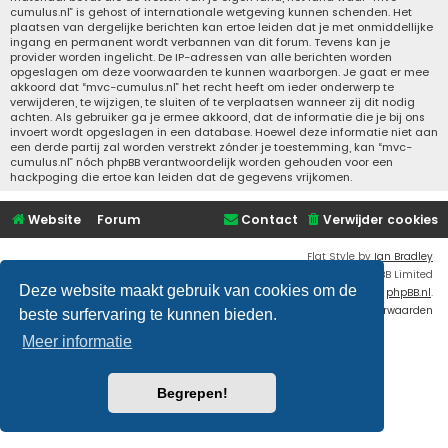
cumulus.nl” is gehost of internationale wetgeving kunnen schenden. Het
plaatsen van dergelijke berichten kan ertoe leiden dat je met onmiddellijke
ingang en permanent wordt verbannen van dit forum. Tevens kan je
provider worden ingelicht. De IP-adressen van alle berichten worden
opgeslagen om deze voorwaarden te kunnen waarborgen. Je gaat er mee
akkoord dat “mvc-cumulus.nl” het recht heeft om ieder onderwerp te
verwijderen, te wijzigen, te sluiten of te verplaatsen wanneer zij dit nodig
achten. Als gebruiker ga je ermee akkoord, dat de informatie die je bij ons
invoert wordt opgeslagen in een database. Hoewel deze informatie niet aan
een derde partij zal worden verstrekt zónder je toestemming, kan “mvc-
cumulus.nl” nóch phpBB verantwoordelijk worden gehouden voor een
hackpoging die ertoe kan leiden dat de gegevens vrijkomen.
Website
Forum
Contact
Verwijder cookies
Flat Style by
Ian Bradley
Powered by
phpBB
® Forum Software © phpBB Limited
Deze website maakt gebruik van cookies om de
Nederlandse vertaling door
phpBB.nl
.
Privacy
|
Gebruikersvoorwaarden
beste surfervaring te kunnen bieden.
Meer informatie
Begrepen!