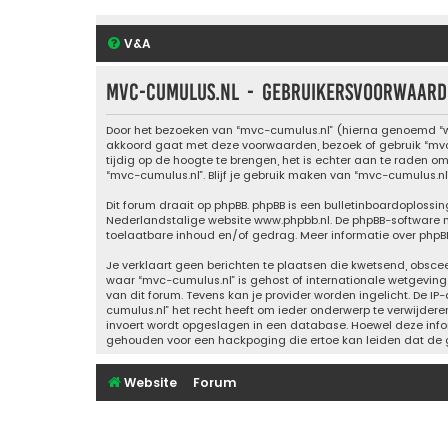
V&A
mvc-cumulus.nl - Gebruikersvoorwaard
Door het bezoeken van “mvc-cumulus.nl” (hierna genoemd “wij
akkoord gaat met deze voorwaarden, bezoek of gebruik “mvc-
tijdig op de hoogte te brengen, het is echter aan te raden o
“mvc-cumulus.nl”. Blijf je gebruik maken van “mvc-cumulus.n
Dit forum draait op phpBB. phpBB is een bulletinboardoplossin
Nederlandstalige website
www.phpbb.nl
. De phpBB-software 
toelaatbare inhoud en/of gedrag. Meer informatie over phpB
Je verklaart geen berichten te plaatsen die kwetsend, obscee
waar “mvc-cumulus.nl” is gehost of internationale wetgevin
van dit forum. Tevens kan je provider worden ingelicht. De
cumulus.nl” het recht heeft om ieder onderwerp te verwijderen,
invoert wordt opgeslagen in een database. Hoewel deze info
gehouden voor een hackpoging die ertoe kan leiden dat de 
Website
Forum