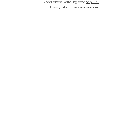
Nederlandse vertaling door
phpBB.nl
.
Privacy
|
Gebruikersvoorwaarden