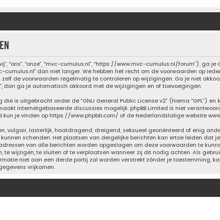
en
”, “ons”, “onze”, “mvc-cumulus.nl”, “https://www.mvc-cumulus.nl/forum”), ga je
cumulus.nl” dan niet langer. We hebben het recht om de voorwaarden op ieder 
m zelf de voorwaarden regelmatig te controleren op wijzigingen. Ga je niet akk
l”, dan ga je automatisch akkoord met de wijzigingen en of toevoegingen.
g die is uitgebracht onder de “
GNU General Public License v2
” (hierna “GPL”) e
maakt internetgebaseerde discussies mogelijk. phpBB Limited is niet verantwoord
B kun je vinden op
https://www.phpbb.com/
of de Nederlandstalige website
www
n, vulgair, lasterlijk, haatdragend, dreigend, seksueel georiënteerd of enig and
g kunnen schenden. Het plaatsen van dergelijke berichten kan ertoe leiden dat
 IP-adressen van alle berichten worden opgeslagen om deze voorwaarden te kun
 te wijzigen, te sluiten of te verplaatsen wanneer zij dit nodig achten. Als gebru
rmatie niet aan een derde partij zal worden verstrekt zónder je toestemming, 
gegevens vrijkomen.