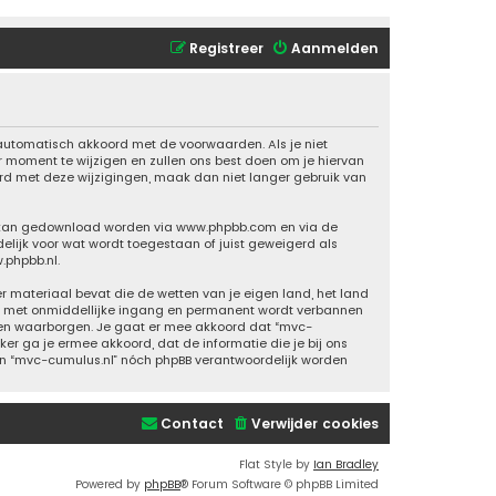
Registreer
Aanmelden
 automatisch akkoord met de voorwaarden. Als je niet
moment te wijzigen en zullen ons best doen om je hiervan
oord met deze wijzigingen, maak dan niet langer gebruik van
n kan gedownload worden via
www.phpbb.com
en via de
elijk voor wat wordt toegestaan of juist geweigerd als
.phpbb.nl
.
er materiaal bevat die de wetten van je eigen land, het land
 je met onmiddellijke ingang en permanent wordt verbannen
nen waarborgen. Je gaat er mee akkoord dat “mvc-
iker ga je ermee akkoord, dat de informatie die je bij ons
kan “mvc-cumulus.nl” nóch phpBB verantwoordelijk worden
Contact
Verwijder cookies
Flat Style by
Ian Bradley
Powered by
phpBB
® Forum Software © phpBB Limited