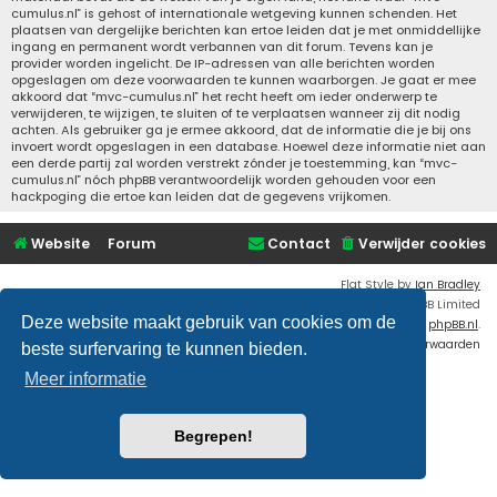
cumulus.nl” is gehost of internationale wetgeving kunnen schenden. Het
plaatsen van dergelijke berichten kan ertoe leiden dat je met onmiddellijke
ingang en permanent wordt verbannen van dit forum. Tevens kan je
provider worden ingelicht. De IP-adressen van alle berichten worden
opgeslagen om deze voorwaarden te kunnen waarborgen. Je gaat er mee
akkoord dat “mvc-cumulus.nl” het recht heeft om ieder onderwerp te
verwijderen, te wijzigen, te sluiten of te verplaatsen wanneer zij dit nodig
achten. Als gebruiker ga je ermee akkoord, dat de informatie die je bij ons
invoert wordt opgeslagen in een database. Hoewel deze informatie niet aan
een derde partij zal worden verstrekt zónder je toestemming, kan “mvc-
cumulus.nl” nóch phpBB verantwoordelijk worden gehouden voor een
hackpoging die ertoe kan leiden dat de gegevens vrijkomen.
Website
Forum
Contact
Verwijder cookies
Flat Style by
Ian Bradley
Powered by
phpBB
® Forum Software © phpBB Limited
Deze website maakt gebruik van cookies om de
Nederlandse vertaling door
phpBB.nl
.
Privacy
|
Gebruikersvoorwaarden
beste surfervaring te kunnen bieden.
Meer informatie
Begrepen!