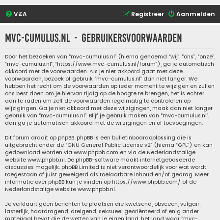
V&A
Registreer
Aanmelden
mvc-cumulus.nl - Gebruikersvoorwaarden
Door het bezoeken van “mvc-cumulus.nl” (hierna genoemd “wij”, “ons”, “onze”,
“mvc-cumulus.nl”, “https://www.mvc-cumulus.nl/forum”), ga je automatisch
akkoord met de voorwaarden. Als je niet akkoord gaat met deze
voorwaarden, bezoek of gebruik “mvc-cumulus.nl” dan niet langer. We
hebben het recht om de voorwaarden op ieder moment te wijzigen en zullen
ons best doen om je hiervan tijdig op de hoogte te brengen, het is echter
aan te raden om zelf de voorwaarden regelmatig te controleren op
wijzigingen. Ga je niet akkoord met deze wijzigingen, maak dan niet langer
gebruik van “mvc-cumulus.nl”. Blijf je gebruik maken van “mvc-cumulus.nl”,
dan ga je automatisch akkoord met de wijzigingen en of toevoegingen.
Dit forum draait op phpBB. phpBB is een bulletinboardoplossing die is
uitgebracht onder de “
GNU General Public License v2
” (hierna “GPL”) en kan
gedownload worden via
www.phpbb.com
en via de Nederlandstalige
website
www.phpbb.nl
. De phpBB-software maakt internetgebaseerde
discussies mogelijk. phpBB Limited is niet verantwoordelijk voor wat wordt
toegestaan of juist geweigerd als toelaatbare inhoud en/of gedrag. Meer
informatie over phpBB kun je vinden op
https://www.phpbb.com/
of de
Nederlandstalige website
www.phpbb.nl
.
Je verklaart geen berichten te plaatsen die kwetsend, obsceen, vulgair,
lasterlijk, haatdragend, dreigend, seksueel georiënteerd of enig ander
materiaal bevat die de wetten van je eigen land, het land waar “mvc-