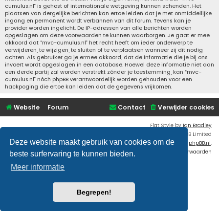
cumulus.nl” is gehost of internationale wetgeving kunnen schenden. Het
plaatsen van dergelijke berichten kan ertoe leiden dat je met onmiddellijke
ingang en permanent wordt verbannen van dit forum. Tevens kan je
provider worden ingelicht. De IP-adressen van alle berichten worden
opgeslagen om deze voorwaarden te kunnen waarborgen. Je gaat er mee
akkoord dat “mvc-cumulus.nl” het recht heeft om ieder onderwerp te
verwijderen, te wijzigen, te sluiten of te verplaatsen wanneer zij dit nodig
achten. Als gebruiker ga je ermee akkoord, dat de informatie die je bij ons
invoert wordt opgeslagen in een database. Hoewel deze informatie niet aan
een derde partij zal worden verstrekt zónder je toestemming, kan “mvc-
cumulus.nl” nóch phpBB verantwoordelijk worden gehouden voor een
hackpoging die ertoe kan leiden dat de gegevens vrijkomen.
Website
Forum
Contact
Verwijder cookies
Flat Style by
Ian Bradley
Powered by
phpBB
® Forum Software © phpBB Limited
Deze website maakt gebruik van cookies om de
Nederlandse vertaling door
phpBB.nl
.
Privacy
|
Gebruikersvoorwaarden
beste surfervaring te kunnen bieden.
Meer informatie
Begrepen!