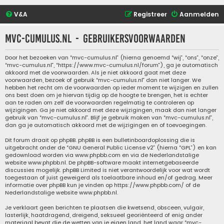
V&A
Registreer
Aanmelden
mvc-cumulus.nl - Gebruikersvoorwaarden
Door het bezoeken van “mvc-cumulus.nl” (hierna genoemd “wij”, “ons”, “onze”,
“mvc-cumulus.nl”, “https://www.mvc-cumulus.nl/forum”), ga je automatisch
akkoord met de voorwaarden. Als je niet akkoord gaat met deze
voorwaarden, bezoek of gebruik “mvc-cumulus.nl” dan niet langer. We
hebben het recht om de voorwaarden op ieder moment te wijzigen en zullen
ons best doen om je hiervan tijdig op de hoogte te brengen, het is echter
aan te raden om zelf de voorwaarden regelmatig te controleren op
wijzigingen. Ga je niet akkoord met deze wijzigingen, maak dan niet langer
gebruik van “mvc-cumulus.nl”. Blijf je gebruik maken van “mvc-cumulus.nl”,
dan ga je automatisch akkoord met de wijzigingen en of toevoegingen.
Dit forum draait op phpBB. phpBB is een bulletinboardoplossing die is
uitgebracht onder de “
GNU General Public License v2
” (hierna “GPL”) en kan
gedownload worden via
www.phpbb.com
en via de Nederlandstalige
website
www.phpbb.nl
. De phpBB-software maakt internetgebaseerde
discussies mogelijk. phpBB Limited is niet verantwoordelijk voor wat wordt
toegestaan of juist geweigerd als toelaatbare inhoud en/of gedrag. Meer
informatie over phpBB kun je vinden op
https://www.phpbb.com/
of de
Nederlandstalige website
www.phpbb.nl
.
Je verklaart geen berichten te plaatsen die kwetsend, obsceen, vulgair,
lasterlijk, haatdragend, dreigend, seksueel georiënteerd of enig ander
materiaal bevat die de wetten van je eigen land, het land waar “mvc-