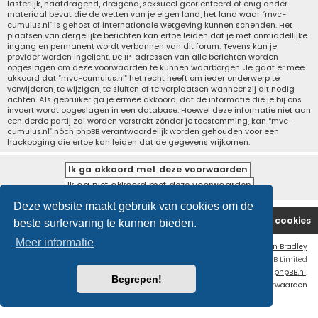
lasterlijk, haatdragend, dreigend, seksueel georiënteerd of enig ander
materiaal bevat die de wetten van je eigen land, het land waar “mvc-
cumulus.nl” is gehost of internationale wetgeving kunnen schenden. Het
plaatsen van dergelijke berichten kan ertoe leiden dat je met onmiddellijke
ingang en permanent wordt verbannen van dit forum. Tevens kan je
provider worden ingelicht. De IP-adressen van alle berichten worden
opgeslagen om deze voorwaarden te kunnen waarborgen. Je gaat er mee
akkoord dat “mvc-cumulus.nl” het recht heeft om ieder onderwerp te
verwijderen, te wijzigen, te sluiten of te verplaatsen wanneer zij dit nodig
achten. Als gebruiker ga je ermee akkoord, dat de informatie die je bij ons
invoert wordt opgeslagen in een database. Hoewel deze informatie niet aan
een derde partij zal worden verstrekt zónder je toestemming, kan “mvc-
cumulus.nl” nóch phpBB verantwoordelijk worden gehouden voor een
hackpoging die ertoe kan leiden dat de gegevens vrijkomen.
Deze website maakt gebruik van cookies om de
Website
Forum
Contact
Verwijder cookies
beste surfervaring te kunnen bieden.
Meer informatie
Flat Style by
Ian Bradley
Powered by
phpBB
® Forum Software © phpBB Limited
Nederlandse vertaling door
phpBB.nl
.
Begrepen!
Privacy
|
Gebruikersvoorwaarden