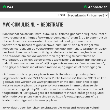
V&A
Aanmelden
Taal:
mvc-cumulus.nl - Registratie
Door het bezoeken van “mvc-cumulus.nl” (hierna genoemd “wij”, “ons”, “onze”,
“mvc-cumulus.nl”, “https://www.mvc-cumulus.nl/forum”), ga je automatisch
akkoord met de voorwaarden. Als je niet akkoord gaat met deze
voorwaarden, bezoek of gebruik “mvc-cumulus.nl” dan niet langer. We
hebben het recht om de voorwaarden op ieder moment te wijzigen en zullen
ons best doen om je hiervan tijdig op de hoogte te brengen, het is echter
aan te raden om zelf de voorwaarden regelmatig te controleren op
wijzigingen. Ga je niet akkoord met deze wijzigingen, maak dan niet langer
gebruik van “mvc-cumulus.nl”. Blijf je gebruik maken van “mvc-cumulus.nl”,
dan ga je automatisch akkoord met de wijzigingen en of toevoegingen.
Dit forum draait op phpBB. phpBB is een bulletinboardoplossing die is
uitgebracht onder de “
GNU General Public License v2
” (hierna “GPL”) en kan
gedownload worden via
www.phpbb.com
en via de Nederlandstalige
website
www.phpbb.nl
. De phpBB-software maakt internetgebaseerde
discussies mogelijk. phpBB Limited is niet verantwoordelijk voor wat wordt
toegestaan of juist geweigerd als toelaatbare inhoud en/of gedrag. Meer
informatie over phpBB kun je vinden op
https://www.phpbb.com/
of de
Nederlandstalige website
www.phpbb.nl
.
Je verklaart geen berichten te plaatsen die kwetsend, obsceen, vulgair,