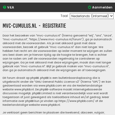
V&A
Aanmelden
Taal:
mvc-cumulus.nl - Registratie
Door het bezoeken van “mvc-cumulus.nl” (hierna genoemd “wij”, “ons”, “onze”,
“mvc-cumulus.nl”, “https://www.mvc-cumulus.nl/forum”), ga je automatisch
akkoord met de voorwaarden. Als je niet akkoord gaat met deze
voorwaarden, bezoek of gebruik “mvc-cumulus.nl” dan niet langer. We
hebben het recht om de voorwaarden op ieder moment te wijzigen en zullen
ons best doen om je hiervan tijdig op de hoogte te brengen, het is echter
aan te raden om zelf de voorwaarden regelmatig te controleren op
wijzigingen. Ga je niet akkoord met deze wijzigingen, maak dan niet langer
gebruik van “mvc-cumulus.nl”. Blijf je gebruik maken van “mvc-cumulus.nl”,
dan ga je automatisch akkoord met de wijzigingen en of toevoegingen.
Dit forum draait op phpBB. phpBB is een bulletinboardoplossing die is
uitgebracht onder de “
GNU General Public License v2
” (hierna “GPL”) en kan
gedownload worden via
www.phpbb.com
en via de Nederlandstalige
website
www.phpbb.nl
. De phpBB-software maakt internetgebaseerde
discussies mogelijk. phpBB Limited is niet verantwoordelijk voor wat wordt
toegestaan of juist geweigerd als toelaatbare inhoud en/of gedrag. Meer
informatie over phpBB kun je vinden op
https://www.phpbb.com/
of de
Nederlandstalige website
www.phpbb.nl
.
Je verklaart geen berichten te plaatsen die kwetsend, obsceen, vulgair,