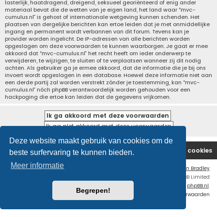
lasterlijk, haatdragend, dreigend, seksueel georiënteerd of enig ander
materiaal bevat die de wetten van je eigen land, het land waar “mvc-
cumulus.nl” is gehost of internationale wetgeving kunnen schenden. Het
plaatsen van dergelijke berichten kan ertoe leiden dat je met onmiddellijke
ingang en permanent wordt verbannen van dit forum. Tevens kan je
provider worden ingelicht. De IP-adressen van alle berichten worden
opgeslagen om deze voorwaarden te kunnen waarborgen. Je gaat er mee
akkoord dat “mvc-cumulus.nl” het recht heeft om ieder onderwerp te
verwijderen, te wijzigen, te sluiten of te verplaatsen wanneer zij dit nodig
achten. Als gebruiker ga je ermee akkoord, dat de informatie die je bij ons
invoert wordt opgeslagen in een database. Hoewel deze informatie niet aan
een derde partij zal worden verstrekt zónder je toestemming, kan “mvc-
cumulus.nl” nóch phpBB verantwoordelijk worden gehouden voor een
hackpoging die ertoe kan leiden dat de gegevens vrijkomen.
Deze website maakt gebruik van cookies om de
Website
Forum
Contact
Verwijder cookies
beste surfervaring te kunnen bieden.
Meer informatie
Flat Style by
Ian Bradley
Powered by
phpBB
® Forum Software © phpBB Limited
Nederlandse vertaling door
phpBB.nl
.
Begrepen!
Privacy
|
Gebruikersvoorwaarden