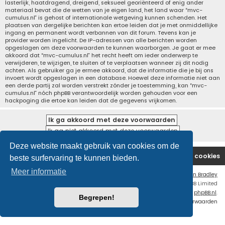
lasterlijk, haatdragend, dreigend, seksueel georiënteerd of enig ander
materiaal bevat die de wetten van je eigen land, het land waar “mvc-
cumulus.nl” is gehost of internationale wetgeving kunnen schenden. Het
plaatsen van dergelijke berichten kan ertoe leiden dat je met onmiddellijke
ingang en permanent wordt verbannen van dit forum. Tevens kan je
provider worden ingelicht. De IP-adressen van alle berichten worden
opgeslagen om deze voorwaarden te kunnen waarborgen. Je gaat er mee
akkoord dat “mvc-cumulus.nl” het recht heeft om ieder onderwerp te
verwijderen, te wijzigen, te sluiten of te verplaatsen wanneer zij dit nodig
achten. Als gebruiker ga je ermee akkoord, dat de informatie die je bij ons
invoert wordt opgeslagen in een database. Hoewel deze informatie niet aan
een derde partij zal worden verstrekt zónder je toestemming, kan “mvc-
cumulus.nl” nóch phpBB verantwoordelijk worden gehouden voor een
hackpoging die ertoe kan leiden dat de gegevens vrijkomen.
Deze website maakt gebruik van cookies om de
Website
Forum
Contact
Verwijder cookies
beste surfervaring te kunnen bieden.
Meer informatie
Flat Style by
Ian Bradley
Powered by
phpBB
® Forum Software © phpBB Limited
Nederlandse vertaling door
phpBB.nl
.
Begrepen!
Privacy
|
Gebruikersvoorwaarden