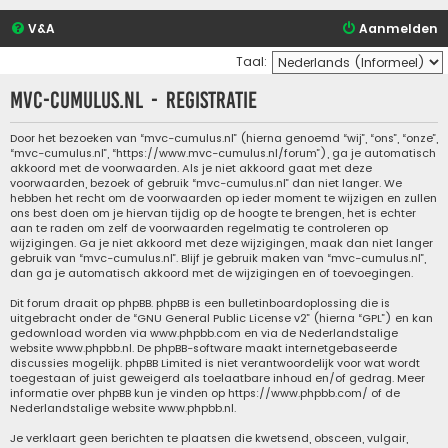
V&A
Aanmelden
Taal:
mvc-cumulus.nl - Registratie
Door het bezoeken van “mvc-cumulus.nl” (hierna genoemd “wij”, “ons”, “onze”,
“mvc-cumulus.nl”, “https://www.mvc-cumulus.nl/forum”), ga je automatisch
akkoord met de voorwaarden. Als je niet akkoord gaat met deze
voorwaarden, bezoek of gebruik “mvc-cumulus.nl” dan niet langer. We
hebben het recht om de voorwaarden op ieder moment te wijzigen en zullen
ons best doen om je hiervan tijdig op de hoogte te brengen, het is echter
aan te raden om zelf de voorwaarden regelmatig te controleren op
wijzigingen. Ga je niet akkoord met deze wijzigingen, maak dan niet langer
gebruik van “mvc-cumulus.nl”. Blijf je gebruik maken van “mvc-cumulus.nl”,
dan ga je automatisch akkoord met de wijzigingen en of toevoegingen.
Dit forum draait op phpBB. phpBB is een bulletinboardoplossing die is
uitgebracht onder de “
GNU General Public License v2
” (hierna “GPL”) en kan
gedownload worden via
www.phpbb.com
en via de Nederlandstalige
website
www.phpbb.nl
. De phpBB-software maakt internetgebaseerde
discussies mogelijk. phpBB Limited is niet verantwoordelijk voor wat wordt
toegestaan of juist geweigerd als toelaatbare inhoud en/of gedrag. Meer
informatie over phpBB kun je vinden op
https://www.phpbb.com/
of de
Nederlandstalige website
www.phpbb.nl
.
Je verklaart geen berichten te plaatsen die kwetsend, obsceen, vulgair,