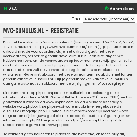
V&A
Aanmelden
Taal:
mvc-cumulus.nl - Registratie
Door het bezoeken van “mvc-cumulus.nl” (hierna genoemd “wij”, “ons”, “onze”,
“mvc-cumulus.nl”, “https://www.mvc-cumulus.nl/forum”), ga je automatisch
akkoord met de voorwaarden. Als je niet akkoord gaat met deze
voorwaarden, bezoek of gebruik “mvc-cumulus.nl” dan niet langer. We
hebben het recht om de voorwaarden op ieder moment te wijzigen en zullen
ons best doen om je hiervan tijdig op de hoogte te brengen, het is echter
aan te raden om zelf de voorwaarden regelmatig te controleren op
wijzigingen. Ga je niet akkoord met deze wijzigingen, maak dan niet langer
gebruik van “mvc-cumulus.nl”. Blijf je gebruik maken van “mvc-cumulus.nl”,
dan ga je automatisch akkoord met de wijzigingen en of toevoegingen.
Dit forum draait op phpBB. phpBB is een bulletinboardoplossing die is
uitgebracht onder de “
GNU General Public License v2
” (hierna “GPL”) en kan
gedownload worden via
www.phpbb.com
en via de Nederlandstalige
website
www.phpbb.nl
. De phpBB-software maakt internetgebaseerde
discussies mogelijk. phpBB Limited is niet verantwoordelijk voor wat wordt
toegestaan of juist geweigerd als toelaatbare inhoud en/of gedrag. Meer
informatie over phpBB kun je vinden op
https://www.phpbb.com/
of de
Nederlandstalige website
www.phpbb.nl
.
Je verklaart geen berichten te plaatsen die kwetsend, obsceen, vulgair,