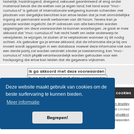
lasterlijk, haatdragend, dreigend, seksueel georiënteerd of enig ander
materiaal bevat die de wetten van je eigen land, het land waar “mvc-
cumulus.nl” is gehost of internationale wetgeving kunnen schenden. Het
plaatsen van dergelijke berichten kan ertoe leiden dat je met onmiddellijke
ingang en permanent wordt verbannen van dit forum. Tevens kan je
provider worden ingelicht. De IP-adressen van alle berichten worden
opgeslagen om deze voorwaarden te kunnen waarborgen. Je gaat er mee
akkoord dat “mvc-cumulus.nl” het recht heeft om ieder onderwerp te
verwijderen, te wijzigen, te sluiten of te verplaatsen wanneer zij dit nodig
achten. Als gebruiker ga je ermee akkoord, dat de informatie die je bij ons
invoert wordt opgeslagen in een database. Hoewel deze informatie niet aan
een derde partij zal worden verstrekt zónder je toestemming, kan “mvc-
cumulus.nl” nóch phpBB verantwoordelijk worden gehouden voor een
hackpoging die ertoe kan leiden dat de gegevens vrijkomen.
Deze website maakt gebruik van cookies om de
Website
Forum
Contact
Verwijder cookies
beste surfervaring te kunnen bieden.
Meer informatie
Flat Style by
Ian Bradley
Powered by
phpBB
® Forum Software © phpBB Limited
Nederlandse vertaling door
phpBB.nl
.
Begrepen!
Privacy
|
Gebruikersvoorwaarden