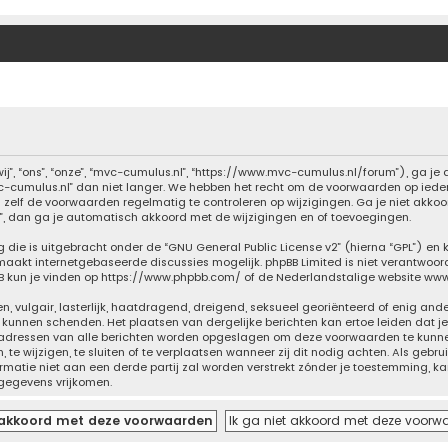
”, “ons”, “onze”, “mvc-cumulus.nl”, “https://www.mvc-cumulus.nl/forum”), ga je
cumulus.nl” dan niet langer. We hebben het recht om de voorwaarden op ieder 
m zelf de voorwaarden regelmatig te controleren op wijzigingen. Ga je niet akk
l”, dan ga je automatisch akkoord met de wijzigingen en of toevoegingen.
g die is uitgebracht onder de “
GNU General Public License v2
” (hierna “GPL”) e
maakt internetgebaseerde discussies mogelijk. phpBB Limited is niet verantwoord
B kun je vinden op
https://www.phpbb.com/
of de Nederlandstalige website
www
n, vulgair, lasterlijk, haatdragend, dreigend, seksueel georiënteerd of enig and
g kunnen schenden. Het plaatsen van dergelijke berichten kan ertoe leiden dat
 IP-adressen van alle berichten worden opgeslagen om deze voorwaarden te kun
 te wijzigen, te sluiten of te verplaatsen wanneer zij dit nodig achten. Als gebru
rmatie niet aan een derde partij zal worden verstrekt zónder je toestemming, 
gegevens vrijkomen.