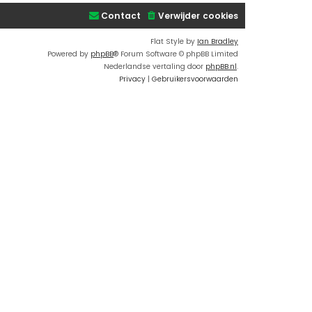
Contact
Verwijder cookies
Flat Style by
Ian Bradley
Powered by
phpBB
® Forum Software © phpBB Limited
Nederlandse vertaling door
phpBB.nl
.
Privacy
|
Gebruikersvoorwaarden