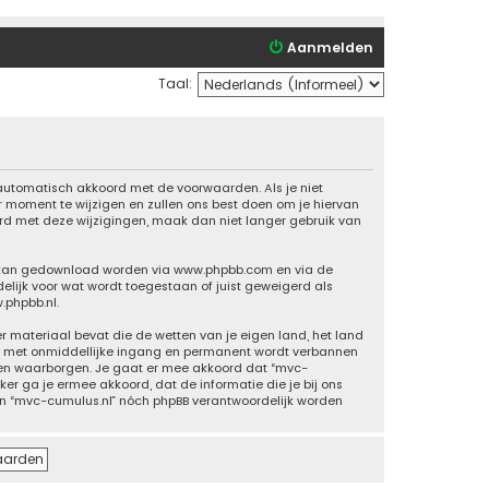
Aanmelden
Taal:
 automatisch akkoord met de voorwaarden. Als je niet
moment te wijzigen en zullen ons best doen om je hiervan
oord met deze wijzigingen, maak dan niet langer gebruik van
n kan gedownload worden via
www.phpbb.com
en via de
elijk voor wat wordt toegestaan of juist geweigerd als
.phpbb.nl
.
er materiaal bevat die de wetten van je eigen land, het land
 je met onmiddellijke ingang en permanent wordt verbannen
nen waarborgen. Je gaat er mee akkoord dat “mvc-
iker ga je ermee akkoord, dat de informatie die je bij ons
kan “mvc-cumulus.nl” nóch phpBB verantwoordelijk worden