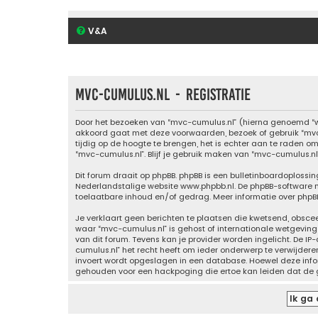
V&A
mvc-cumulus.nl - Registratie
Door het bezoeken van “mvc-cumulus.nl” (hierna genoemd “wij
akkoord gaat met deze voorwaarden, bezoek of gebruik “mvc-
tijdig op de hoogte te brengen, het is echter aan te raden o
“mvc-cumulus.nl”. Blijf je gebruik maken van “mvc-cumulus.n
Dit forum draait op phpBB. phpBB is een bulletinboardoplossin
Nederlandstalige website
www.phpbb.nl
. De phpBB-software 
toelaatbare inhoud en/of gedrag. Meer informatie over phpB
Je verklaart geen berichten te plaatsen die kwetsend, obscee
waar “mvc-cumulus.nl” is gehost of internationale wetgevin
van dit forum. Tevens kan je provider worden ingelicht. De
cumulus.nl” het recht heeft om ieder onderwerp te verwijderen,
invoert wordt opgeslagen in een database. Hoewel deze info
gehouden voor een hackpoging die ertoe kan leiden dat de 