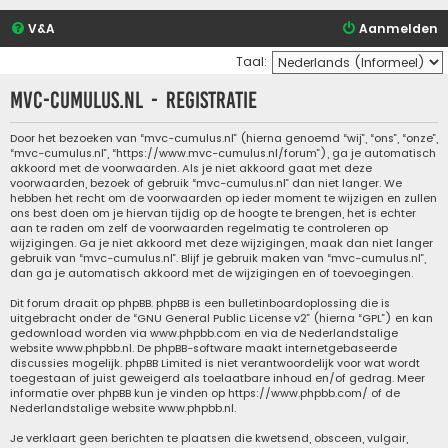
V&A
Aanmelden
Taal:
mvc-cumulus.nl - Registratie
Door het bezoeken van “mvc-cumulus.nl” (hierna genoemd “wij”, “ons”, “onze”,
“mvc-cumulus.nl”, “https://www.mvc-cumulus.nl/forum”), ga je automatisch
akkoord met de voorwaarden. Als je niet akkoord gaat met deze
voorwaarden, bezoek of gebruik “mvc-cumulus.nl” dan niet langer. We
hebben het recht om de voorwaarden op ieder moment te wijzigen en zullen
ons best doen om je hiervan tijdig op de hoogte te brengen, het is echter
aan te raden om zelf de voorwaarden regelmatig te controleren op
wijzigingen. Ga je niet akkoord met deze wijzigingen, maak dan niet langer
gebruik van “mvc-cumulus.nl”. Blijf je gebruik maken van “mvc-cumulus.nl”,
dan ga je automatisch akkoord met de wijzigingen en of toevoegingen.
Dit forum draait op phpBB. phpBB is een bulletinboardoplossing die is
uitgebracht onder de “
GNU General Public License v2
” (hierna “GPL”) en kan
gedownload worden via
www.phpbb.com
en via de Nederlandstalige
website
www.phpbb.nl
. De phpBB-software maakt internetgebaseerde
discussies mogelijk. phpBB Limited is niet verantwoordelijk voor wat wordt
toegestaan of juist geweigerd als toelaatbare inhoud en/of gedrag. Meer
informatie over phpBB kun je vinden op
https://www.phpbb.com/
of de
Nederlandstalige website
www.phpbb.nl
.
Je verklaart geen berichten te plaatsen die kwetsend, obsceen, vulgair,