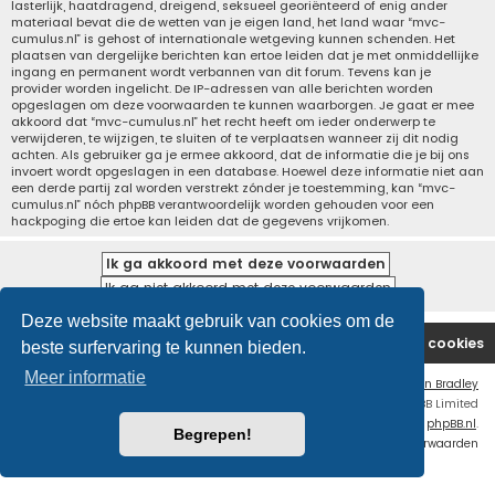
lasterlijk, haatdragend, dreigend, seksueel georiënteerd of enig ander
materiaal bevat die de wetten van je eigen land, het land waar “mvc-
cumulus.nl” is gehost of internationale wetgeving kunnen schenden. Het
plaatsen van dergelijke berichten kan ertoe leiden dat je met onmiddellijke
ingang en permanent wordt verbannen van dit forum. Tevens kan je
provider worden ingelicht. De IP-adressen van alle berichten worden
opgeslagen om deze voorwaarden te kunnen waarborgen. Je gaat er mee
akkoord dat “mvc-cumulus.nl” het recht heeft om ieder onderwerp te
verwijderen, te wijzigen, te sluiten of te verplaatsen wanneer zij dit nodig
achten. Als gebruiker ga je ermee akkoord, dat de informatie die je bij ons
invoert wordt opgeslagen in een database. Hoewel deze informatie niet aan
een derde partij zal worden verstrekt zónder je toestemming, kan “mvc-
cumulus.nl” nóch phpBB verantwoordelijk worden gehouden voor een
hackpoging die ertoe kan leiden dat de gegevens vrijkomen.
Deze website maakt gebruik van cookies om de
Website
Forum
Contact
Verwijder cookies
beste surfervaring te kunnen bieden.
Meer informatie
Flat Style by
Ian Bradley
Powered by
phpBB
® Forum Software © phpBB Limited
Nederlandse vertaling door
phpBB.nl
.
Begrepen!
Privacy
|
Gebruikersvoorwaarden