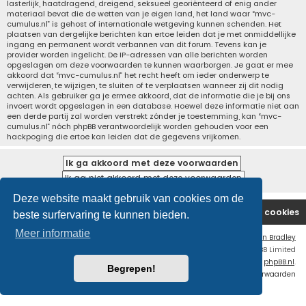
lasterlijk, haatdragend, dreigend, seksueel georiënteerd of enig ander
materiaal bevat die de wetten van je eigen land, het land waar “mvc-
cumulus.nl” is gehost of internationale wetgeving kunnen schenden. Het
plaatsen van dergelijke berichten kan ertoe leiden dat je met onmiddellijke
ingang en permanent wordt verbannen van dit forum. Tevens kan je
provider worden ingelicht. De IP-adressen van alle berichten worden
opgeslagen om deze voorwaarden te kunnen waarborgen. Je gaat er mee
akkoord dat “mvc-cumulus.nl” het recht heeft om ieder onderwerp te
verwijderen, te wijzigen, te sluiten of te verplaatsen wanneer zij dit nodig
achten. Als gebruiker ga je ermee akkoord, dat de informatie die je bij ons
invoert wordt opgeslagen in een database. Hoewel deze informatie niet aan
een derde partij zal worden verstrekt zónder je toestemming, kan “mvc-
cumulus.nl” nóch phpBB verantwoordelijk worden gehouden voor een
hackpoging die ertoe kan leiden dat de gegevens vrijkomen.
Deze website maakt gebruik van cookies om de
Website
Forum
Contact
Verwijder cookies
beste surfervaring te kunnen bieden.
Meer informatie
Flat Style by
Ian Bradley
Powered by
phpBB
® Forum Software © phpBB Limited
Nederlandse vertaling door
phpBB.nl
.
Begrepen!
Privacy
|
Gebruikersvoorwaarden