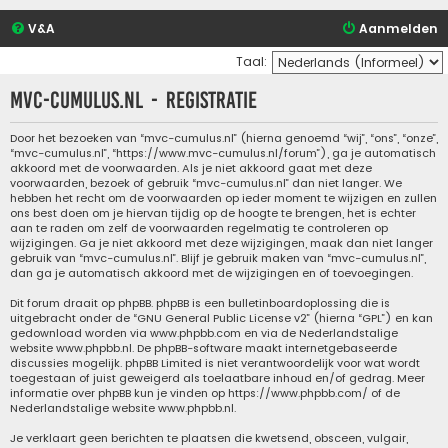
V&A
Aanmelden
Taal:
mvc-cumulus.nl - Registratie
Door het bezoeken van “mvc-cumulus.nl” (hierna genoemd “wij”, “ons”, “onze”,
“mvc-cumulus.nl”, “https://www.mvc-cumulus.nl/forum”), ga je automatisch
akkoord met de voorwaarden. Als je niet akkoord gaat met deze
voorwaarden, bezoek of gebruik “mvc-cumulus.nl” dan niet langer. We
hebben het recht om de voorwaarden op ieder moment te wijzigen en zullen
ons best doen om je hiervan tijdig op de hoogte te brengen, het is echter
aan te raden om zelf de voorwaarden regelmatig te controleren op
wijzigingen. Ga je niet akkoord met deze wijzigingen, maak dan niet langer
gebruik van “mvc-cumulus.nl”. Blijf je gebruik maken van “mvc-cumulus.nl”,
dan ga je automatisch akkoord met de wijzigingen en of toevoegingen.
Dit forum draait op phpBB. phpBB is een bulletinboardoplossing die is
uitgebracht onder de “
GNU General Public License v2
” (hierna “GPL”) en kan
gedownload worden via
www.phpbb.com
en via de Nederlandstalige
website
www.phpbb.nl
. De phpBB-software maakt internetgebaseerde
discussies mogelijk. phpBB Limited is niet verantwoordelijk voor wat wordt
toegestaan of juist geweigerd als toelaatbare inhoud en/of gedrag. Meer
informatie over phpBB kun je vinden op
https://www.phpbb.com/
of de
Nederlandstalige website
www.phpbb.nl
.
Je verklaart geen berichten te plaatsen die kwetsend, obsceen, vulgair,