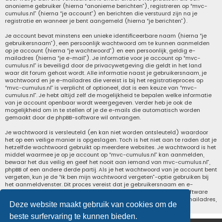
anonieme gebruiker (hierna “anonieme berichten”), registreren op “mvc-
cumulus.nl” (hierna “je account”) en berichten die verstuurd zijn na je
registratie en wanneer je bent aangemeld (hierna “je berichten”).
Je account bevat minstens een unieke identificeerbare naam (hierna “je
gebruikersnaam”), een persoonlijk wachtwoord om te kunnen aanmelden
op je account (hierna “je wachtwoord”) en een persoonlijk, geldig e-
mailadres (hierna “je e-mail”). Je informatie voor je account op “mvc-
cumulus.nl” is beveiligd door de privacywetgeving die geldt in het land
waar dit forum gehost wordt. Alle informatie naast je gebruikersnaam, je
wachtwoord en je e-mailadres die vereist is bij het registratieproces op
“mvc-cumulus.nl” is verplicht of optioneel, dat is een keuze van “mvc-
cumulus.nl”. Je hebt altijd zelf de mogelijkheid te bepalen welke informatie
van je account openbaar wordt weergegeven. Verder heb je ook de
mogelijkheid om in te stellen of je de e-mails die automatisch worden
gemaakt door de phpBB-software wil ontvangen.
Je wachtwoord is versleuteld (en kan niet worden ontsleuteld) waardoor
het op een veilige manier is opgeslagen. Toch is het niet aan te raden dat je
hetzelfde wachtwoord gebruikt op meerdere websites. Je wachtwoord is het
middel waarmee je op je account op “mvc-cumulus.nl” kan aanmelden,
bewaar het dus veilig en geef het nooit aan iemand van mvc-cumulus.nl”,
phpBB of een andere derde partij. Als je het wachtwoord van je account bent
vergeten, kun je de “Ik ben mijn wachtwoord vergeten”-optie gebruiken bij
het aanmeldvenster. Dit proces vereist dat je gebruikersnaam en e-
mailadres opgeeft van je gebruikersaccount, waarna de phpBB-software
een nieuw wachtwoord zal genereren en zal opsturen naar het e-mailadres,
Deze website maakt gebruik van cookies om de
zodat je je opnieuw kunt aanmelden.
beste surfervaring te kunnen bieden.