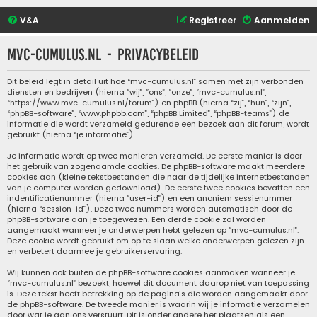
V&A
Registreer
Aanmelden
mvc-cumulus.nl - Privacybeleid
Dit beleid legt in detail uit hoe “mvc-cumulus.nl” samen met zijn verbonden
diensten en bedrijven (hierna “wij”, “ons”, “onze”, “mvc-cumulus.nl”,
“https://www.mvc-cumulus.nl/forum”) en phpBB (hierna “zij”, “hun”, “zijn”,
“phpBB-software”, “www.phpbb.com”, “phpBB Limited”, “phpBB-teams”) de
informatie die wordt verzameld gedurende een bezoek aan dit forum, wordt
gebruikt (hierna “je informatie”).
Je informatie wordt op twee manieren verzameld. De eerste manier is door
het gebruik van zogenaamde cookies. De phpBB-software maakt meerdere
cookies aan (kleine tekstbestanden die naar de tijdelijke internetbestanden
van je computer worden gedownload). De eerste twee cookies bevatten een
indentificatienummer (hierna “user-id”) en een anoniem sessienummer
(hierna “session-id”). Deze twee nummers worden automatisch door de
phpBB-software aan je toegewezen. Een derde cookie zal worden
aangemaakt wanneer je onderwerpen hebt gelezen op “mvc-cumulus.nl”.
Deze cookie wordt gebruikt om op te slaan welke onderwerpen gelezen zijn
en verbetert daarmee je gebruikerservaring.
Wij kunnen ook buiten de phpBB-software cookies aanmaken wanneer je
“mvc-cumulus.nl” bezoekt, hoewel dit document daarop niet van toepassing
is. Deze tekst heeft betrekking op de pagina’s die worden aangemaakt door
de phpBB-software. De tweede manier is waarin wij je informatie verzamelen
door wat je aan ons verstuurt. Dit is onder andere het plaatsen als een