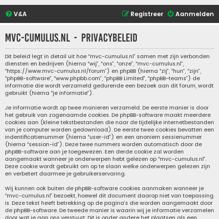
V&A
Registreer
Aanmelden
mvc-cumulus.nl - Privacybeleid
Dit beleid legt in detail uit hoe “mvc-cumulus.nl” samen met zijn verbonden
diensten en bedrijven (hierna “wij”, “ons”, “onze”, “mvc-cumulus.nl”,
“https://www.mvc-cumulus.nl/forum”) en phpBB (hierna “zij”, “hun”, “zijn”,
“phpBB-software”, “www.phpbb.com”, “phpBB Limited”, “phpBB-teams”) de
informatie die wordt verzameld gedurende een bezoek aan dit forum, wordt
gebruikt (hierna “je informatie”).
Je informatie wordt op twee manieren verzameld. De eerste manier is door
het gebruik van zogenaamde cookies. De phpBB-software maakt meerdere
cookies aan (kleine tekstbestanden die naar de tijdelijke internetbestanden
van je computer worden gedownload). De eerste twee cookies bevatten een
indentificatienummer (hierna “user-id”) en een anoniem sessienummer
(hierna “session-id”). Deze twee nummers worden automatisch door de
phpBB-software aan je toegewezen. Een derde cookie zal worden
aangemaakt wanneer je onderwerpen hebt gelezen op “mvc-cumulus.nl”.
Deze cookie wordt gebruikt om op te slaan welke onderwerpen gelezen zijn
en verbetert daarmee je gebruikerservaring.
Wij kunnen ook buiten de phpBB-software cookies aanmaken wanneer je
“mvc-cumulus.nl” bezoekt, hoewel dit document daarop niet van toepassing
is. Deze tekst heeft betrekking op de pagina’s die worden aangemaakt door
de phpBB-software. De tweede manier is waarin wij je informatie verzamelen
door wat je aan ons verstuurt. Dit is onder andere het plaatsen als een