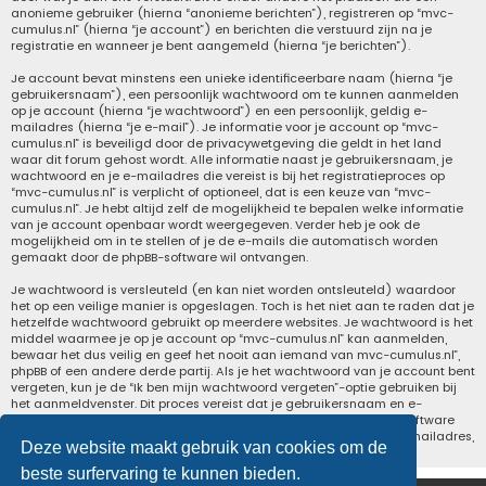
anonieme gebruiker (hierna “anonieme berichten”), registreren op “mvc-
cumulus.nl” (hierna “je account”) en berichten die verstuurd zijn na je
registratie en wanneer je bent aangemeld (hierna “je berichten”).
Je account bevat minstens een unieke identificeerbare naam (hierna “je
gebruikersnaam”), een persoonlijk wachtwoord om te kunnen aanmelden
op je account (hierna “je wachtwoord”) en een persoonlijk, geldig e-
mailadres (hierna “je e-mail”). Je informatie voor je account op “mvc-
cumulus.nl” is beveiligd door de privacywetgeving die geldt in het land
waar dit forum gehost wordt. Alle informatie naast je gebruikersnaam, je
wachtwoord en je e-mailadres die vereist is bij het registratieproces op
“mvc-cumulus.nl” is verplicht of optioneel, dat is een keuze van “mvc-
cumulus.nl”. Je hebt altijd zelf de mogelijkheid te bepalen welke informatie
van je account openbaar wordt weergegeven. Verder heb je ook de
mogelijkheid om in te stellen of je de e-mails die automatisch worden
gemaakt door de phpBB-software wil ontvangen.
Je wachtwoord is versleuteld (en kan niet worden ontsleuteld) waardoor
het op een veilige manier is opgeslagen. Toch is het niet aan te raden dat je
hetzelfde wachtwoord gebruikt op meerdere websites. Je wachtwoord is het
middel waarmee je op je account op “mvc-cumulus.nl” kan aanmelden,
bewaar het dus veilig en geef het nooit aan iemand van mvc-cumulus.nl”,
phpBB of een andere derde partij. Als je het wachtwoord van je account bent
vergeten, kun je de “Ik ben mijn wachtwoord vergeten”-optie gebruiken bij
het aanmeldvenster. Dit proces vereist dat je gebruikersnaam en e-
mailadres opgeeft van je gebruikersaccount, waarna de phpBB-software
een nieuw wachtwoord zal genereren en zal opsturen naar het e-mailadres,
Deze website maakt gebruik van cookies om de
zodat je je opnieuw kunt aanmelden.
beste surfervaring te kunnen bieden.