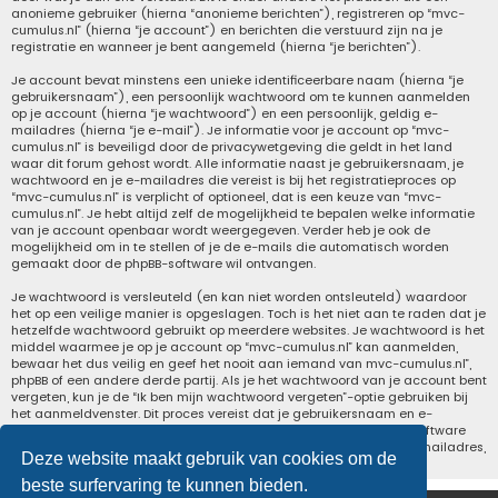
anonieme gebruiker (hierna “anonieme berichten”), registreren op “mvc-
cumulus.nl” (hierna “je account”) en berichten die verstuurd zijn na je
registratie en wanneer je bent aangemeld (hierna “je berichten”).
Je account bevat minstens een unieke identificeerbare naam (hierna “je
gebruikersnaam”), een persoonlijk wachtwoord om te kunnen aanmelden
op je account (hierna “je wachtwoord”) en een persoonlijk, geldig e-
mailadres (hierna “je e-mail”). Je informatie voor je account op “mvc-
cumulus.nl” is beveiligd door de privacywetgeving die geldt in het land
waar dit forum gehost wordt. Alle informatie naast je gebruikersnaam, je
wachtwoord en je e-mailadres die vereist is bij het registratieproces op
“mvc-cumulus.nl” is verplicht of optioneel, dat is een keuze van “mvc-
cumulus.nl”. Je hebt altijd zelf de mogelijkheid te bepalen welke informatie
van je account openbaar wordt weergegeven. Verder heb je ook de
mogelijkheid om in te stellen of je de e-mails die automatisch worden
gemaakt door de phpBB-software wil ontvangen.
Je wachtwoord is versleuteld (en kan niet worden ontsleuteld) waardoor
het op een veilige manier is opgeslagen. Toch is het niet aan te raden dat je
hetzelfde wachtwoord gebruikt op meerdere websites. Je wachtwoord is het
middel waarmee je op je account op “mvc-cumulus.nl” kan aanmelden,
bewaar het dus veilig en geef het nooit aan iemand van mvc-cumulus.nl”,
phpBB of een andere derde partij. Als je het wachtwoord van je account bent
vergeten, kun je de “Ik ben mijn wachtwoord vergeten”-optie gebruiken bij
het aanmeldvenster. Dit proces vereist dat je gebruikersnaam en e-
mailadres opgeeft van je gebruikersaccount, waarna de phpBB-software
een nieuw wachtwoord zal genereren en zal opsturen naar het e-mailadres,
Deze website maakt gebruik van cookies om de
zodat je je opnieuw kunt aanmelden.
beste surfervaring te kunnen bieden.