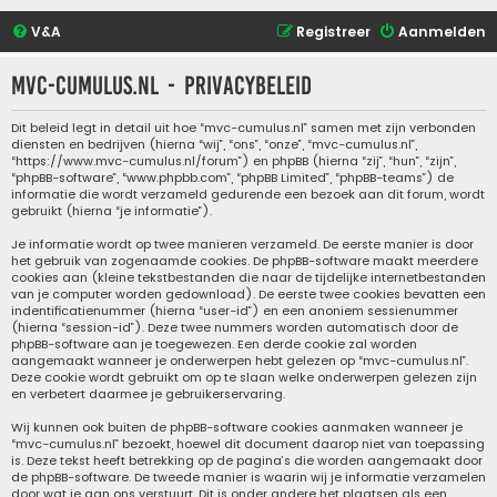
V&A
Registreer
Aanmelden
mvc-cumulus.nl - Privacybeleid
Dit beleid legt in detail uit hoe “mvc-cumulus.nl” samen met zijn verbonden
diensten en bedrijven (hierna “wij”, “ons”, “onze”, “mvc-cumulus.nl”,
“https://www.mvc-cumulus.nl/forum”) en phpBB (hierna “zij”, “hun”, “zijn”,
“phpBB-software”, “www.phpbb.com”, “phpBB Limited”, “phpBB-teams”) de
informatie die wordt verzameld gedurende een bezoek aan dit forum, wordt
gebruikt (hierna “je informatie”).
Je informatie wordt op twee manieren verzameld. De eerste manier is door
het gebruik van zogenaamde cookies. De phpBB-software maakt meerdere
cookies aan (kleine tekstbestanden die naar de tijdelijke internetbestanden
van je computer worden gedownload). De eerste twee cookies bevatten een
indentificatienummer (hierna “user-id”) en een anoniem sessienummer
(hierna “session-id”). Deze twee nummers worden automatisch door de
phpBB-software aan je toegewezen. Een derde cookie zal worden
aangemaakt wanneer je onderwerpen hebt gelezen op “mvc-cumulus.nl”.
Deze cookie wordt gebruikt om op te slaan welke onderwerpen gelezen zijn
en verbetert daarmee je gebruikerservaring.
Wij kunnen ook buiten de phpBB-software cookies aanmaken wanneer je
“mvc-cumulus.nl” bezoekt, hoewel dit document daarop niet van toepassing
is. Deze tekst heeft betrekking op de pagina’s die worden aangemaakt door
de phpBB-software. De tweede manier is waarin wij je informatie verzamelen
door wat je aan ons verstuurt. Dit is onder andere het plaatsen als een