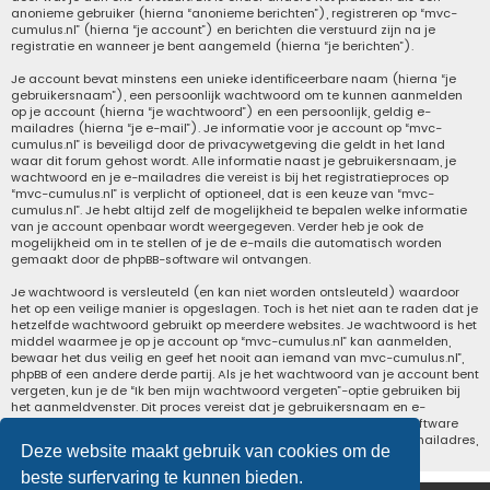
anonieme gebruiker (hierna “anonieme berichten”), registreren op “mvc-
cumulus.nl” (hierna “je account”) en berichten die verstuurd zijn na je
registratie en wanneer je bent aangemeld (hierna “je berichten”).
Je account bevat minstens een unieke identificeerbare naam (hierna “je
gebruikersnaam”), een persoonlijk wachtwoord om te kunnen aanmelden
op je account (hierna “je wachtwoord”) en een persoonlijk, geldig e-
mailadres (hierna “je e-mail”). Je informatie voor je account op “mvc-
cumulus.nl” is beveiligd door de privacywetgeving die geldt in het land
waar dit forum gehost wordt. Alle informatie naast je gebruikersnaam, je
wachtwoord en je e-mailadres die vereist is bij het registratieproces op
“mvc-cumulus.nl” is verplicht of optioneel, dat is een keuze van “mvc-
cumulus.nl”. Je hebt altijd zelf de mogelijkheid te bepalen welke informatie
van je account openbaar wordt weergegeven. Verder heb je ook de
mogelijkheid om in te stellen of je de e-mails die automatisch worden
gemaakt door de phpBB-software wil ontvangen.
Je wachtwoord is versleuteld (en kan niet worden ontsleuteld) waardoor
het op een veilige manier is opgeslagen. Toch is het niet aan te raden dat je
hetzelfde wachtwoord gebruikt op meerdere websites. Je wachtwoord is het
middel waarmee je op je account op “mvc-cumulus.nl” kan aanmelden,
bewaar het dus veilig en geef het nooit aan iemand van mvc-cumulus.nl”,
phpBB of een andere derde partij. Als je het wachtwoord van je account bent
vergeten, kun je de “Ik ben mijn wachtwoord vergeten”-optie gebruiken bij
het aanmeldvenster. Dit proces vereist dat je gebruikersnaam en e-
mailadres opgeeft van je gebruikersaccount, waarna de phpBB-software
een nieuw wachtwoord zal genereren en zal opsturen naar het e-mailadres,
Deze website maakt gebruik van cookies om de
zodat je je opnieuw kunt aanmelden.
beste surfervaring te kunnen bieden.