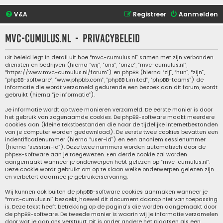
V&A
Registreer
Aanmelden
mvc-cumulus.nl - Privacybeleid
Dit beleid legt in detail uit hoe “mvc-cumulus.nl” samen met zijn verbonden
diensten en bedrijven (hierna “wij”, “ons”, “onze”, “mvc-cumulus.nl”,
“https://www.mvc-cumulus.nl/forum”) en phpBB (hierna “zij”, “hun”, “zijn”,
“phpBB-software”, “www.phpbb.com”, “phpBB Limited”, “phpBB-teams”) de
informatie die wordt verzameld gedurende een bezoek aan dit forum, wordt
gebruikt (hierna “je informatie”).
Je informatie wordt op twee manieren verzameld. De eerste manier is door
het gebruik van zogenaamde cookies. De phpBB-software maakt meerdere
cookies aan (kleine tekstbestanden die naar de tijdelijke internetbestanden
van je computer worden gedownload). De eerste twee cookies bevatten een
indentificatienummer (hierna “user-id”) en een anoniem sessienummer
(hierna “session-id”). Deze twee nummers worden automatisch door de
phpBB-software aan je toegewezen. Een derde cookie zal worden
aangemaakt wanneer je onderwerpen hebt gelezen op “mvc-cumulus.nl”.
Deze cookie wordt gebruikt om op te slaan welke onderwerpen gelezen zijn
en verbetert daarmee je gebruikerservaring.
Wij kunnen ook buiten de phpBB-software cookies aanmaken wanneer je
“mvc-cumulus.nl” bezoekt, hoewel dit document daarop niet van toepassing
is. Deze tekst heeft betrekking op de pagina’s die worden aangemaakt door
de phpBB-software. De tweede manier is waarin wij je informatie verzamelen
door wat je aan ons verstuurt. Dit is onder andere het plaatsen als een