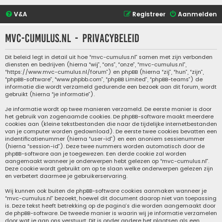
V&A
Registreer
Aanmelden
mvc-cumulus.nl - Privacybeleid
Dit beleid legt in detail uit hoe “mvc-cumulus.nl” samen met zijn verbonden
diensten en bedrijven (hierna “wij”, “ons”, “onze”, “mvc-cumulus.nl”,
“https://www.mvc-cumulus.nl/forum”) en phpBB (hierna “zij”, “hun”, “zijn”,
“phpBB-software”, “www.phpbb.com”, “phpBB Limited”, “phpBB-teams”) de
informatie die wordt verzameld gedurende een bezoek aan dit forum, wordt
gebruikt (hierna “je informatie”).
Je informatie wordt op twee manieren verzameld. De eerste manier is door
het gebruik van zogenaamde cookies. De phpBB-software maakt meerdere
cookies aan (kleine tekstbestanden die naar de tijdelijke internetbestanden
van je computer worden gedownload). De eerste twee cookies bevatten een
indentificatienummer (hierna “user-id”) en een anoniem sessienummer
(hierna “session-id”). Deze twee nummers worden automatisch door de
phpBB-software aan je toegewezen. Een derde cookie zal worden
aangemaakt wanneer je onderwerpen hebt gelezen op “mvc-cumulus.nl”.
Deze cookie wordt gebruikt om op te slaan welke onderwerpen gelezen zijn
en verbetert daarmee je gebruikerservaring.
Wij kunnen ook buiten de phpBB-software cookies aanmaken wanneer je
“mvc-cumulus.nl” bezoekt, hoewel dit document daarop niet van toepassing
is. Deze tekst heeft betrekking op de pagina’s die worden aangemaakt door
de phpBB-software. De tweede manier is waarin wij je informatie verzamelen
door wat je aan ons verstuurt. Dit is onder andere het plaatsen als een