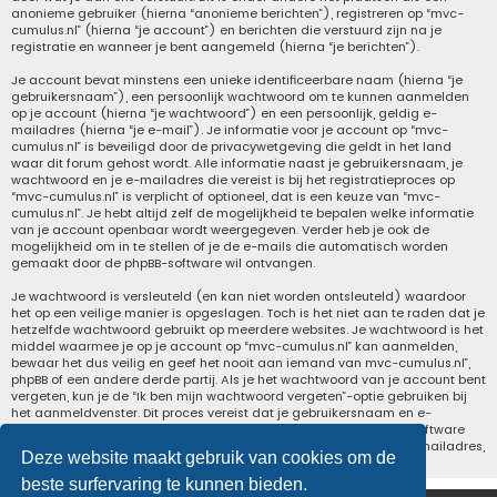
anonieme gebruiker (hierna “anonieme berichten”), registreren op “mvc-
cumulus.nl” (hierna “je account”) en berichten die verstuurd zijn na je
registratie en wanneer je bent aangemeld (hierna “je berichten”).
Je account bevat minstens een unieke identificeerbare naam (hierna “je
gebruikersnaam”), een persoonlijk wachtwoord om te kunnen aanmelden
op je account (hierna “je wachtwoord”) en een persoonlijk, geldig e-
mailadres (hierna “je e-mail”). Je informatie voor je account op “mvc-
cumulus.nl” is beveiligd door de privacywetgeving die geldt in het land
waar dit forum gehost wordt. Alle informatie naast je gebruikersnaam, je
wachtwoord en je e-mailadres die vereist is bij het registratieproces op
“mvc-cumulus.nl” is verplicht of optioneel, dat is een keuze van “mvc-
cumulus.nl”. Je hebt altijd zelf de mogelijkheid te bepalen welke informatie
van je account openbaar wordt weergegeven. Verder heb je ook de
mogelijkheid om in te stellen of je de e-mails die automatisch worden
gemaakt door de phpBB-software wil ontvangen.
Je wachtwoord is versleuteld (en kan niet worden ontsleuteld) waardoor
het op een veilige manier is opgeslagen. Toch is het niet aan te raden dat je
hetzelfde wachtwoord gebruikt op meerdere websites. Je wachtwoord is het
middel waarmee je op je account op “mvc-cumulus.nl” kan aanmelden,
bewaar het dus veilig en geef het nooit aan iemand van mvc-cumulus.nl”,
phpBB of een andere derde partij. Als je het wachtwoord van je account bent
vergeten, kun je de “Ik ben mijn wachtwoord vergeten”-optie gebruiken bij
het aanmeldvenster. Dit proces vereist dat je gebruikersnaam en e-
mailadres opgeeft van je gebruikersaccount, waarna de phpBB-software
een nieuw wachtwoord zal genereren en zal opsturen naar het e-mailadres,
Deze website maakt gebruik van cookies om de
zodat je je opnieuw kunt aanmelden.
beste surfervaring te kunnen bieden.