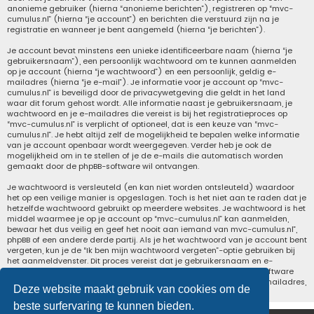
anonieme gebruiker (hierna “anonieme berichten”), registreren op “mvc-
cumulus.nl” (hierna “je account”) en berichten die verstuurd zijn na je
registratie en wanneer je bent aangemeld (hierna “je berichten”).
Je account bevat minstens een unieke identificeerbare naam (hierna “je
gebruikersnaam”), een persoonlijk wachtwoord om te kunnen aanmelden
op je account (hierna “je wachtwoord”) en een persoonlijk, geldig e-
mailadres (hierna “je e-mail”). Je informatie voor je account op “mvc-
cumulus.nl” is beveiligd door de privacywetgeving die geldt in het land
waar dit forum gehost wordt. Alle informatie naast je gebruikersnaam, je
wachtwoord en je e-mailadres die vereist is bij het registratieproces op
“mvc-cumulus.nl” is verplicht of optioneel, dat is een keuze van “mvc-
cumulus.nl”. Je hebt altijd zelf de mogelijkheid te bepalen welke informatie
van je account openbaar wordt weergegeven. Verder heb je ook de
mogelijkheid om in te stellen of je de e-mails die automatisch worden
gemaakt door de phpBB-software wil ontvangen.
Je wachtwoord is versleuteld (en kan niet worden ontsleuteld) waardoor
het op een veilige manier is opgeslagen. Toch is het niet aan te raden dat je
hetzelfde wachtwoord gebruikt op meerdere websites. Je wachtwoord is het
middel waarmee je op je account op “mvc-cumulus.nl” kan aanmelden,
bewaar het dus veilig en geef het nooit aan iemand van mvc-cumulus.nl”,
phpBB of een andere derde partij. Als je het wachtwoord van je account bent
vergeten, kun je de “Ik ben mijn wachtwoord vergeten”-optie gebruiken bij
het aanmeldvenster. Dit proces vereist dat je gebruikersnaam en e-
mailadres opgeeft van je gebruikersaccount, waarna de phpBB-software
een nieuw wachtwoord zal genereren en zal opsturen naar het e-mailadres,
Deze website maakt gebruik van cookies om de
zodat je je opnieuw kunt aanmelden.
beste surfervaring te kunnen bieden.