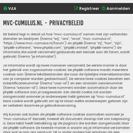
V&A
Registreer
Aanmelden
mvc-cumulus.nl - Privacybeleid
Dit beleid legt in detail uit hoe “mvc-cumulus.nl” samen met zijn verbonden
diensten en bedrijven (hierna “wij”, “ons”, “onze”, “mvc-cumulus.nl”,
“https://www.mvc-cumulus.nl/forum”) en phpBB (hierna “zij”, “hun”, “zijn”,
“phpBB-software”, “www.phpbb.com”, “phpBB Limited”, “phpBB-teams”) de
informatie die wordt verzameld gedurende een bezoek aan dit forum, wordt
gebruikt (hierna “je informatie”).
Je informatie wordt op twee manieren verzameld. De eerste manier is door
het gebruik van zogenaamde cookies. De phpBB-software maakt meerdere
cookies aan (kleine tekstbestanden die naar de tijdelijke internetbestanden
van je computer worden gedownload). De eerste twee cookies bevatten een
indentificatienummer (hierna “user-id”) en een anoniem sessienummer
(hierna “session-id”). Deze twee nummers worden automatisch door de
phpBB-software aan je toegewezen. Een derde cookie zal worden
aangemaakt wanneer je onderwerpen hebt gelezen op “mvc-cumulus.nl”.
Deze cookie wordt gebruikt om op te slaan welke onderwerpen gelezen zijn
en verbetert daarmee je gebruikerservaring.
Wij kunnen ook buiten de phpBB-software cookies aanmaken wanneer je
“mvc-cumulus.nl” bezoekt, hoewel dit document daarop niet van toepassing
is. Deze tekst heeft betrekking op de pagina’s die worden aangemaakt door
de phpBB-software. De tweede manier is waarin wij je informatie verzamelen
door wat je aan ons verstuurt. Dit is onder andere het plaatsen als een