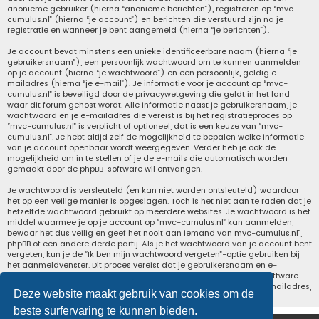
anonieme gebruiker (hierna “anonieme berichten”), registreren op “mvc-
cumulus.nl” (hierna “je account”) en berichten die verstuurd zijn na je
registratie en wanneer je bent aangemeld (hierna “je berichten”).
Je account bevat minstens een unieke identificeerbare naam (hierna “je
gebruikersnaam”), een persoonlijk wachtwoord om te kunnen aanmelden
op je account (hierna “je wachtwoord”) en een persoonlijk, geldig e-
mailadres (hierna “je e-mail”). Je informatie voor je account op “mvc-
cumulus.nl” is beveiligd door de privacywetgeving die geldt in het land
waar dit forum gehost wordt. Alle informatie naast je gebruikersnaam, je
wachtwoord en je e-mailadres die vereist is bij het registratieproces op
“mvc-cumulus.nl” is verplicht of optioneel, dat is een keuze van “mvc-
cumulus.nl”. Je hebt altijd zelf de mogelijkheid te bepalen welke informatie
van je account openbaar wordt weergegeven. Verder heb je ook de
mogelijkheid om in te stellen of je de e-mails die automatisch worden
gemaakt door de phpBB-software wil ontvangen.
Je wachtwoord is versleuteld (en kan niet worden ontsleuteld) waardoor
het op een veilige manier is opgeslagen. Toch is het niet aan te raden dat je
hetzelfde wachtwoord gebruikt op meerdere websites. Je wachtwoord is het
middel waarmee je op je account op “mvc-cumulus.nl” kan aanmelden,
bewaar het dus veilig en geef het nooit aan iemand van mvc-cumulus.nl”,
phpBB of een andere derde partij. Als je het wachtwoord van je account bent
vergeten, kun je de “Ik ben mijn wachtwoord vergeten”-optie gebruiken bij
het aanmeldvenster. Dit proces vereist dat je gebruikersnaam en e-
mailadres opgeeft van je gebruikersaccount, waarna de phpBB-software
een nieuw wachtwoord zal genereren en zal opsturen naar het e-mailadres,
Deze website maakt gebruik van cookies om de
zodat je je opnieuw kunt aanmelden.
beste surfervaring te kunnen bieden.