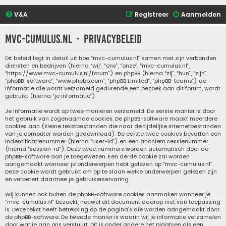
V&A
Registreer
Aanmelden
mvc-cumulus.nl - Privacybeleid
Dit beleid legt in detail uit hoe “mvc-cumulus.nl” samen met zijn verbonden
diensten en bedrijven (hierna “wij”, “ons”, “onze”, “mvc-cumulus.nl”,
“https://www.mvc-cumulus.nl/forum”) en phpBB (hierna “zij”, “hun”, “zijn”,
“phpBB-software”, “www.phpbb.com”, “phpBB Limited”, “phpBB-teams”) de
informatie die wordt verzameld gedurende een bezoek aan dit forum, wordt
gebruikt (hierna “je informatie”).
Je informatie wordt op twee manieren verzameld. De eerste manier is door
het gebruik van zogenaamde cookies. De phpBB-software maakt meerdere
cookies aan (kleine tekstbestanden die naar de tijdelijke internetbestanden
van je computer worden gedownload). De eerste twee cookies bevatten een
indentificatienummer (hierna “user-id”) en een anoniem sessienummer
(hierna “session-id”). Deze twee nummers worden automatisch door de
phpBB-software aan je toegewezen. Een derde cookie zal worden
aangemaakt wanneer je onderwerpen hebt gelezen op “mvc-cumulus.nl”.
Deze cookie wordt gebruikt om op te slaan welke onderwerpen gelezen zijn
en verbetert daarmee je gebruikerservaring.
Wij kunnen ook buiten de phpBB-software cookies aanmaken wanneer je
“mvc-cumulus.nl” bezoekt, hoewel dit document daarop niet van toepassing
is. Deze tekst heeft betrekking op de pagina’s die worden aangemaakt door
de phpBB-software. De tweede manier is waarin wij je informatie verzamelen
door wat je aan ons verstuurt. Dit is onder andere het plaatsen als een