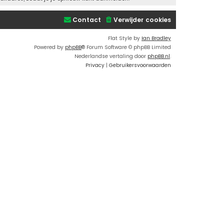
Contact
Verwijder cookies
Flat Style by
Ian Bradley
Powered by
phpBB
® Forum Software © phpBB Limited
Nederlandse vertaling door
phpBB.nl
.
Privacy
|
Gebruikersvoorwaarden