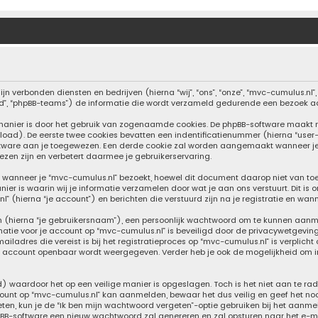
ijn verbonden diensten en bedrijven (hierna “wij”, “ons”, “onze”, “mvc-cumulus.nl
ited”, “phpBB-teams”) de informatie die wordt verzameld gedurende een bezoek aan
 manier is door het gebruik van zogenaamde cookies. De phpBB-software maakt 
load). De eerste twee cookies bevatten een indentificatienummer (hierna “user
ware aan je toegewezen. Een derde cookie zal worden aangemaakt wanneer je 
zen zijn en verbetert daarmee je gebruikerservaring.
anneer je “mvc-cumulus.nl” bezoekt, hoewel dit document daarop niet van toepa
 is waarin wij je informatie verzamelen door wat je aan ons verstuurt. Dit is 
” (hierna “je account”) en berichten die verstuurd zijn na je registratie en wan
m (hierna “je gebruikersnaam”), een persoonlijk wachtwoord om te kunnen aanm
rmatie voor je account op “mvc-cumulus.nl” is beveiligd door de privacywetgeving
ladres die vereist is bij het registratieproces op “mvc-cumulus.nl” is verplicht 
 je account openbaar wordt weergegeven. Verder heb je ook de mogelijkheid om i
d) waardoor het op een veilige manier is opgeslagen. Toch is het niet aan te r
ount op “mvc-cumulus.nl” kan aanmelden, bewaar het dus veilig en geef het no
eten, kun je de “Ik ben mijn wachtwoord vergeten”-optie gebruiken bij het aanmel
BB-software een nieuw wachtwoord zal genereren en zal opsturen naar het e-ma