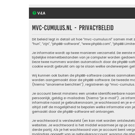
V&A
mvc-cumulus.nl - Privacybeleid
Dit beleid legt in detail uit hoe “mvc-cumulus.nl” samen met z
“hun”, “zijn”, “phpBB-software”, “www.phpbb.com”, “phpBB Lim
Je informatie wordt op twee manieren verzameld. De eerste
tijdelijke internetbestanden van je computer worden gedown
Deze twee nummers worden automatisch door de phpBB-soft
cookie wordt gebruikt om op te slaan welke onderwerpen gele
Wij kunnen ook buiten de phpBB-software cookies aanmaken w
worden aangemaakt door de phpBB-software. De tweede manier
(hierna “anonieme berichten”), registreren op “mvc-cumulus.nl
Je account bevat minstens een unieke identificeerbare naa
persoonlijk, geldig e-mailadres (hierna “je e-mail”). Je info
informatie naast je gebruikersnaam, je wachtwoord en je e-mai
altijd zelf de mogelijkheid te bepalen welke informatie van
gemaakt door de phpBB-software wil ontvangen.
Je wachtwoord is versleuteld (en kan niet worden ontsleutel
websites. Je wachtwoord is het middel waarmee je op je acc
derde partij. Als je het wachtwoord van je account bent verg
mailadres opgeeft van je gebruikersaccount, waarna de php