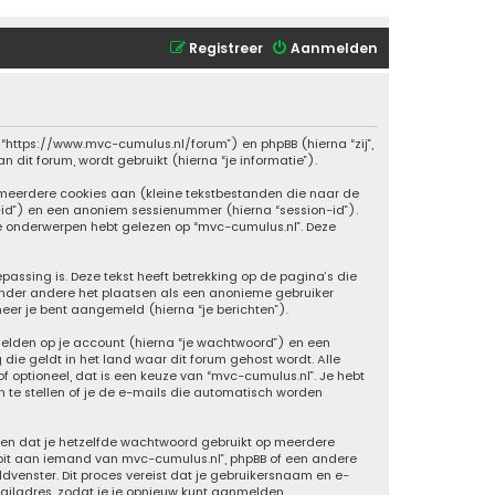
Registreer
Aanmelden
”, “https://www.mvc-cumulus.nl/forum”) en phpBB (hierna “zij”,
 dit forum, wordt gebruikt (hierna “je informatie”).
meerdere cookies aan (kleine tekstbestanden die naar de
-id”) en een anoniem sessienummer (hierna “session-id”).
onderwerpen hebt gelezen op “mvc-cumulus.nl”. Deze
ssing is. Deze tekst heeft betrekking op de pagina’s die
onder andere het plaatsen als een anonieme gebruiker
neer je bent aangemeld (hierna “je berichten”).
elden op je account (hierna “je wachtwoord”) en een
 die geldt in het land waar dit forum gehost wordt. Alle
of optioneel, dat is een keuze van “mvc-cumulus.nl”. Je hebt
n te stellen of je de e-mails die automatisch worden
aden dat je hetzelfde wachtwoord gebruikt op meerdere
oit aan iemand van mvc-cumulus.nl”, phpBB of een andere
dvenster. Dit proces vereist dat je gebruikersnaam en e-
iladres, zodat je je opnieuw kunt aanmelden.