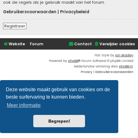
ook de regels als je gebruik maakt van het forum.
Gebruikersvoorwaarden
|
Privacybeleid
Registreer
Website
Forum
Contact
Verwijder cookies
Flat Style by
Ian Bradley
Powered by
phpBB
® Forum Software © phpBB Limited
Nederlandse vertaling door
phpBB.nl
.
Privacy
|
Gebruikersvoorwaarden
Deze website maakt gebruik van cookies om de
beste surfervaring te kunnen bieden.
Meer informatie
Begrepen!