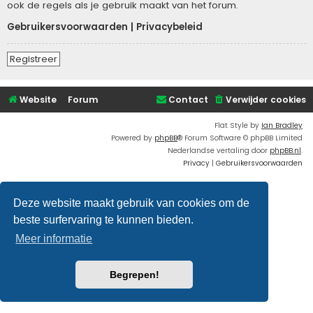
ook de regels als je gebruik maakt van het forum.
Gebruikersvoorwaarden
|
Privacybeleid
Registreer
Website
Forum
Contact
Verwijder cookies
Flat Style by
Ian Bradley
Powered by
phpBB
® Forum Software © phpBB Limited
Nederlandse vertaling door
phpBB.nl
.
Privacy
|
Gebruikersvoorwaarden
Deze website maakt gebruik van cookies om de
beste surfervaring te kunnen bieden.
Meer informatie
Begrepen!