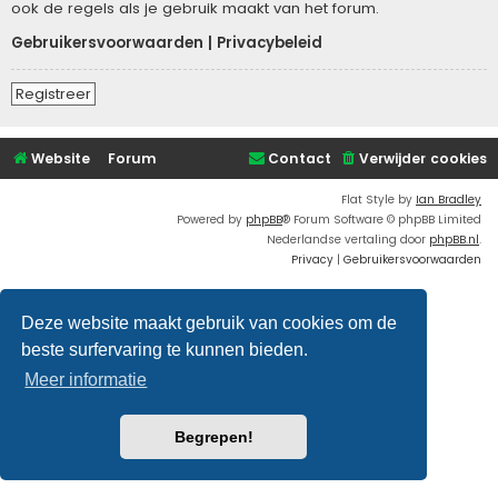
ook de regels als je gebruik maakt van het forum.
Gebruikersvoorwaarden
|
Privacybeleid
Registreer
Website
Forum
Contact
Verwijder cookies
Flat Style by
Ian Bradley
Powered by
phpBB
® Forum Software © phpBB Limited
Nederlandse vertaling door
phpBB.nl
.
Privacy
|
Gebruikersvoorwaarden
Deze website maakt gebruik van cookies om de
beste surfervaring te kunnen bieden.
Meer informatie
Begrepen!