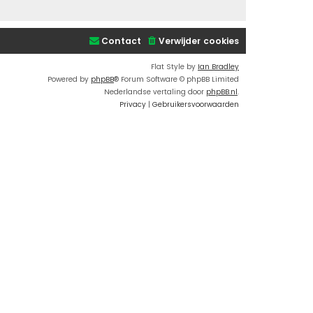
Contact
Verwijder cookies
Flat Style by
Ian Bradley
Powered by
phpBB
® Forum Software © phpBB Limited
Nederlandse vertaling door
phpBB.nl
.
Privacy
|
Gebruikersvoorwaarden