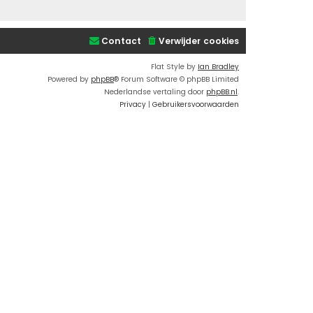
Contact
Verwijder cookies
Flat Style by
Ian Bradley
Powered by
phpBB
® Forum Software © phpBB Limited
Nederlandse vertaling door
phpBB.nl
.
Privacy
|
Gebruikersvoorwaarden