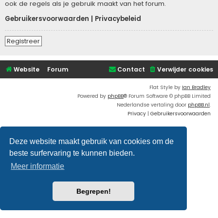
ook de regels als je gebruik maakt van het forum.
Gebruikersvoorwaarden
|
Privacybeleid
Registreer
Website
Forum
Contact
Verwijder cookies
Flat Style by
Ian Bradley
Powered by
phpBB
® Forum Software © phpBB Limited
Nederlandse vertaling door
phpBB.nl
.
Privacy
|
Gebruikersvoorwaarden
Deze website maakt gebruik van cookies om de
beste surfervaring te kunnen bieden.
Meer informatie
Begrepen!