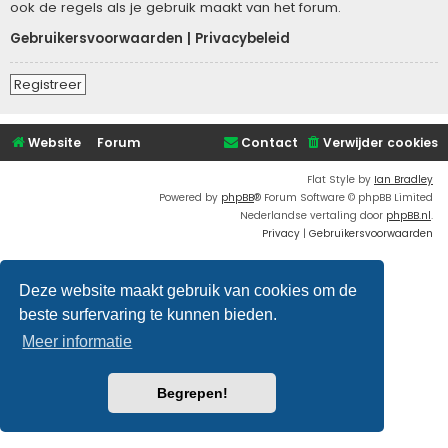
ook de regels als je gebruik maakt van het forum.
Gebruikersvoorwaarden
|
Privacybeleid
Registreer
Website
Forum
Contact
Verwijder cookies
Flat Style by
Ian Bradley
Powered by
phpBB
® Forum Software © phpBB Limited
Nederlandse vertaling door
phpBB.nl
.
Privacy
|
Gebruikersvoorwaarden
Deze website maakt gebruik van cookies om de
beste surfervaring te kunnen bieden.
Meer informatie
Begrepen!