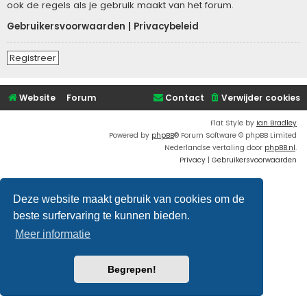
ook de regels als je gebruik maakt van het forum.
Gebruikersvoorwaarden
|
Privacybeleid
Registreer
Website
Forum
Contact
Verwijder cookies
Flat Style by
Ian Bradley
Powered by
phpBB
® Forum Software © phpBB Limited
Nederlandse vertaling door
phpBB.nl
.
Privacy
|
Gebruikersvoorwaarden
Deze website maakt gebruik van cookies om de
beste surfervaring te kunnen bieden.
Meer informatie
Begrepen!