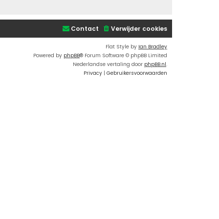
Contact
Verwijder cookies
Flat Style by
Ian Bradley
Powered by
phpBB
® Forum Software © phpBB Limited
Nederlandse vertaling door
phpBB.nl
.
Privacy
|
Gebruikersvoorwaarden