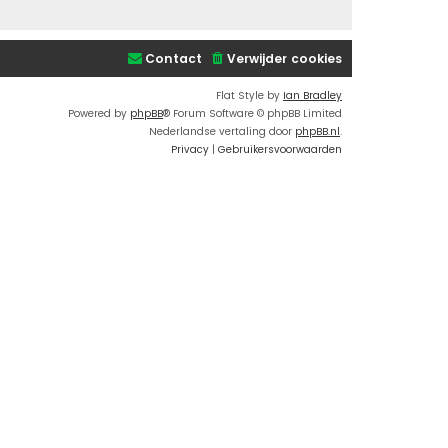
Contact
Verwijder cookies
Flat Style by
Ian Bradley
Powered by
phpBB
® Forum Software © phpBB Limited
Nederlandse vertaling door
phpBB.nl
.
Privacy
|
Gebruikersvoorwaarden