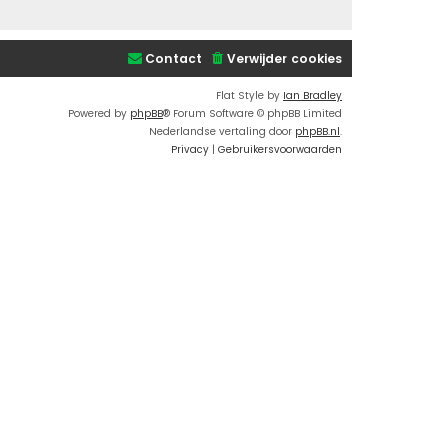
Contact
Verwijder cookies
Flat Style by
Ian Bradley
Powered by
phpBB
® Forum Software © phpBB Limited
Nederlandse vertaling door
phpBB.nl
.
Privacy
|
Gebruikersvoorwaarden