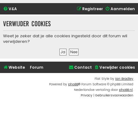
V&A
Registreer
Aanmelden
Verwijder cookies
Weet je zeker dat je alle cookies ingesteld door dit forum wil
verwijderen?
Website
Forum
Contact
Verwijder cookies
Flat Style by
Ian Bradley
Powered by
phpBB
® Forum Software © phpBB Limited
Nederlandse vertaling door
phpBB.nl
.
Privacy
|
Gebruikersvoorwaarden