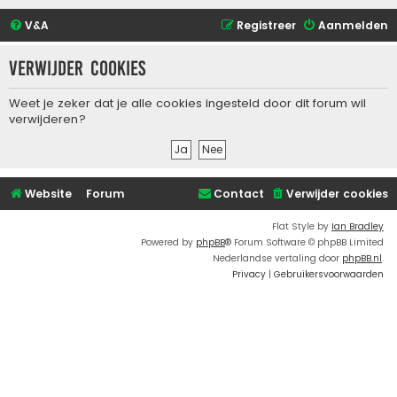
V&A
Registreer
Aanmelden
Verwijder cookies
Weet je zeker dat je alle cookies ingesteld door dit forum wil
verwijderen?
Website
Forum
Contact
Verwijder cookies
Flat Style by
Ian Bradley
Powered by
phpBB
® Forum Software © phpBB Limited
Nederlandse vertaling door
phpBB.nl
.
Privacy
|
Gebruikersvoorwaarden