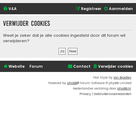
V&A
Registreer
Aanmelden
Verwijder cookies
Weet je zeker dat je alle cookies ingesteld door dit forum wil
verwijderen?
Website
Forum
Contact
Verwijder cookies
Flat Style by
Ian Bradley
Powered by
phpBB
® Forum Software © phpBB Limited
Nederlandse vertaling door
phpBB.nl
.
Privacy
|
Gebruikersvoorwaarden