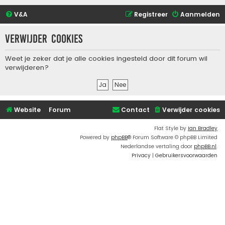
V&A
Registreer
Aanmelden
Verwijder cookies
Weet je zeker dat je alle cookies ingesteld door dit forum wil
verwijderen?
Website
Forum
Contact
Verwijder cookies
Flat Style by
Ian Bradley
Powered by
phpBB
® Forum Software © phpBB Limited
Nederlandse vertaling door
phpBB.nl
.
Privacy
|
Gebruikersvoorwaarden