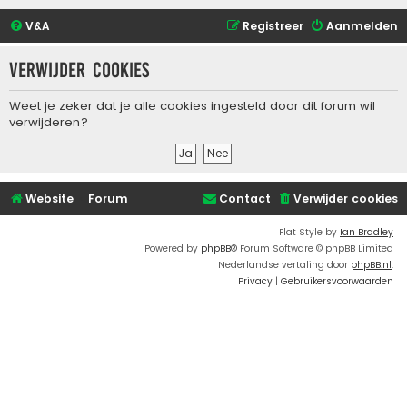
V&A
Registreer
Aanmelden
Verwijder cookies
Weet je zeker dat je alle cookies ingesteld door dit forum wil
verwijderen?
Website
Forum
Contact
Verwijder cookies
Flat Style by
Ian Bradley
Powered by
phpBB
® Forum Software © phpBB Limited
Nederlandse vertaling door
phpBB.nl
.
Privacy
|
Gebruikersvoorwaarden