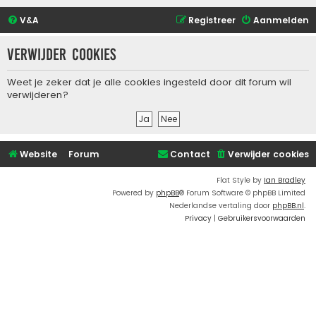
V&A
Registreer
Aanmelden
Verwijder cookies
Weet je zeker dat je alle cookies ingesteld door dit forum wil
verwijderen?
Website
Forum
Contact
Verwijder cookies
Flat Style by
Ian Bradley
Powered by
phpBB
® Forum Software © phpBB Limited
Nederlandse vertaling door
phpBB.nl
.
Privacy
|
Gebruikersvoorwaarden