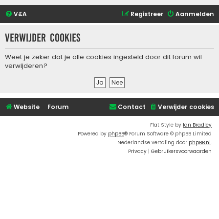
V&A
Registreer
Aanmelden
Verwijder cookies
Weet je zeker dat je alle cookies ingesteld door dit forum wil
verwijderen?
Website
Forum
Contact
Verwijder cookies
Flat Style by
Ian Bradley
Powered by
phpBB
® Forum Software © phpBB Limited
Nederlandse vertaling door
phpBB.nl
.
Privacy
|
Gebruikersvoorwaarden