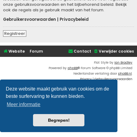
onze gebruiksvoorwaarden en het bijbehorend beleid. Bekijk
ook de regels als je gebruik maakt van het forum.
Gebruikersvoorwaarden
|
Privacybeleid
Registreer
Website
Forum
Contact
Verwijder cookies
Flat Style by
Ian Bradley
Powered by
phpBB
® Forum Software © phpBB Limited
Nederlandse vertaling door
phpBB.nl
.
Privacy
|
Gebruikersvoorwaarden
Deze website maakt gebruik van cookies om de
beste surfervaring te kunnen bieden.
Meer informatie
Begrepen!