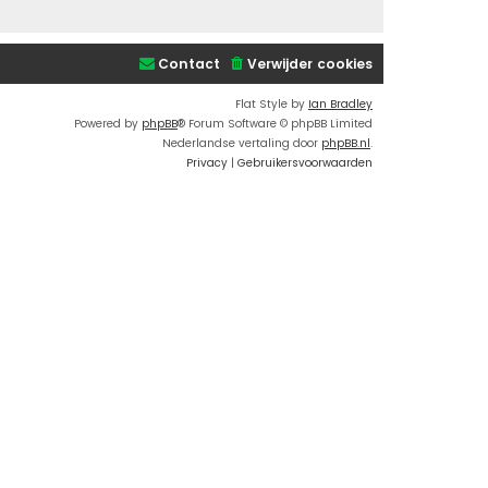
Contact
Verwijder cookies
Flat Style by
Ian Bradley
Powered by
phpBB
® Forum Software © phpBB Limited
Nederlandse vertaling door
phpBB.nl
.
Privacy
|
Gebruikersvoorwaarden