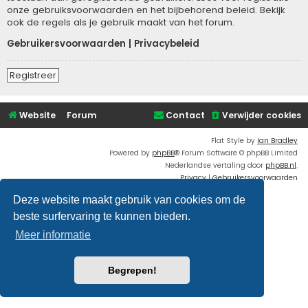
onze gebruiksvoorwaarden en het bijbehorend beleid. Bekijk
ook de regels als je gebruik maakt van het forum.
Gebruikersvoorwaarden
|
Privacybeleid
Registreer
Website
Forum
Contact
Verwijder cookies
Flat Style by
Ian Bradley
Powered by
phpBB
® Forum Software © phpBB Limited
Nederlandse vertaling door
phpBB.nl
.
Privacy
|
Gebruikersvoorwaarden
Deze website maakt gebruik van cookies om de
beste surfervaring te kunnen bieden.
Meer informatie
Begrepen!