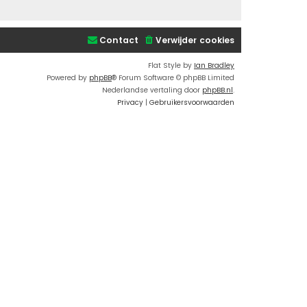
Contact
Verwijder cookies
Flat Style by
Ian Bradley
Powered by
phpBB
® Forum Software © phpBB Limited
Nederlandse vertaling door
phpBB.nl
.
Privacy
|
Gebruikersvoorwaarden