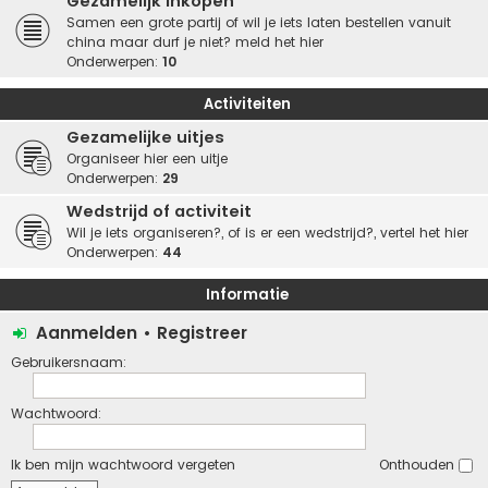
Gezamelijk inkopen
Samen een grote partij of wil je iets laten bestellen vanuit
china maar durf je niet? meld het hier
Onderwerpen:
10
Activiteiten
Gezamelijke uitjes
Organiseer hier een uitje
Onderwerpen:
29
Wedstrijd of activiteit
Wil je iets organiseren?, of is er een wedstrijd?, vertel het hier
Onderwerpen:
44
Informatie
Aanmelden
•
Registreer
Gebruikersnaam:
Wachtwoord:
Ik ben mijn wachtwoord vergeten
Onthouden