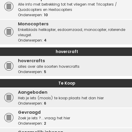
Alle info met betrekking tot het vliegen met Tricopters /
Quadcopters en Hextacopters
Onderwerpen:
10
Monocopters
Enkelblads helikopter, esdoornzaad, monocopter, roterende
vleugel.
Onderwerpen:
4
hovercraft
hovercrafts
alles over alle soorten hovercrafts
Onderwerpen:
5
Te Koop
Aangeboden
Heb je iets (moois) te koop plaats het dan hier
Onderwerpen:
6
Gevraagd
Zoek je iets ?....vraag het hier
Onderwerpen:
2