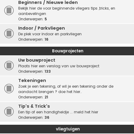
Beginners / Nieuwe leden
Bekijk hier de voor beginnende vliegers tips ,tricks, en
aanbevelingen
Onderwerpen:
5
Indoor / Parkvliegen
De plek voor indoor en parkvliegen
Onderwerpen:
16
Bouwprojecten
Uw bouwproject
Plaats hier een verslag van uw bouwproject
Onderwerpen:
133
Tekeningen
Zoek je een tekening, of wil je een tekening onder de
aandacht brengen ? doe het hier..
Onderwerpen:
21
Tip's & Trick's
Een tip of een handigheidje ... meld het hier
Onderwerpen:
36
vliegtuigen