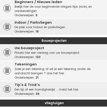
Beginners / Nieuwe leden
Bekijk hier de voor beginnende vliegers tips ,tricks, en
aanbevelingen
Onderwerpen:
5
Indoor / Parkvliegen
De plek voor indoor en parkvliegen
Onderwerpen:
16
Bouwprojecten
Uw bouwproject
Plaats hier een verslag van uw bouwproject
Onderwerpen:
133
Tekeningen
Zoek je een tekening, of wil je een tekening onder de
aandacht brengen ? doe het hier..
Onderwerpen:
21
Tip's & Trick's
Een tip of een handigheidje ... meld het hier
Onderwerpen:
36
vliegtuigen