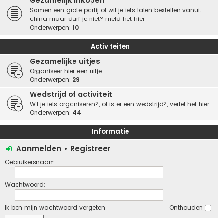
Gezamelijk inkopen
Samen een grote partij of wil je iets laten bestellen vanuit
china maar durf je niet? meld het hier
Onderwerpen:
10
Activiteiten
Gezamelijke uitjes
Organiseer hier een uitje
Onderwerpen:
29
Wedstrijd of activiteit
Wil je iets organiseren?, of is er een wedstrijd?, vertel het hier
Onderwerpen:
44
Informatie
Aanmelden
•
Registreer
Gebruikersnaam:
Wachtwoord:
Ik ben mijn wachtwoord vergeten
Onthouden