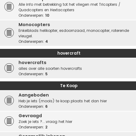
Alle info met betrekking tot het vliegen met Tricopters /
Quadcopters en Hextacopters
Onderwerpen:
10
Monocopters
Enkelblads helikopter, esdoornzaad, monocopter, roterende
vleugel.
Onderwerpen:
4
hovercraft
hovercrafts
alles over alle soorten hovercrafts
Onderwerpen:
5
Te Koop
Aangeboden
Heb je iets (moois) te koop plaats het dan hier
Onderwerpen:
6
Gevraagd
Zoek je iets ?....vraag het hier
Onderwerpen:
2