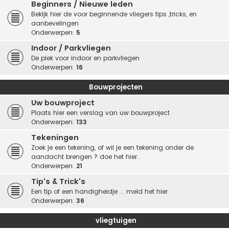
Beginners / Nieuwe leden
Bekijk hier de voor beginnende vliegers tips ,tricks, en
aanbevelingen
Onderwerpen:
5
Indoor / Parkvliegen
De plek voor indoor en parkvliegen
Onderwerpen:
16
Bouwprojecten
Uw bouwproject
Plaats hier een verslag van uw bouwproject
Onderwerpen:
133
Tekeningen
Zoek je een tekening, of wil je een tekening onder de
aandacht brengen ? doe het hier..
Onderwerpen:
21
Tip's & Trick's
Een tip of een handigheidje ... meld het hier
Onderwerpen:
36
vliegtuigen