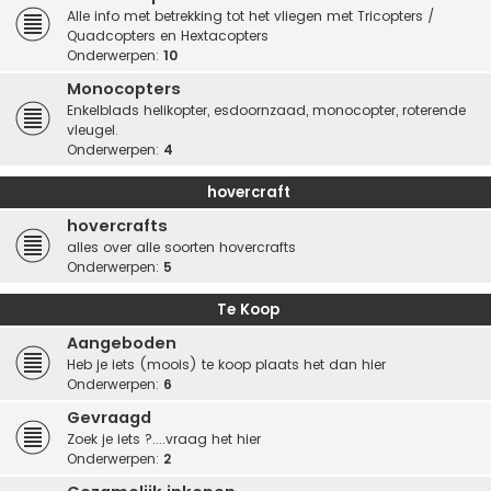
Alle info met betrekking tot het vliegen met Tricopters /
Quadcopters en Hextacopters
Onderwerpen:
10
Monocopters
Enkelblads helikopter, esdoornzaad, monocopter, roterende
vleugel.
Onderwerpen:
4
hovercraft
hovercrafts
alles over alle soorten hovercrafts
Onderwerpen:
5
Te Koop
Aangeboden
Heb je iets (moois) te koop plaats het dan hier
Onderwerpen:
6
Gevraagd
Zoek je iets ?....vraag het hier
Onderwerpen:
2