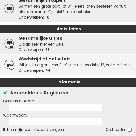
Gezamelijk inkopen
Samen een grote partij of wil je iets laten bestellen vanuit
china maar durf je niet? meld het hier
Onderwerpen:
10
Activiteiten
Gezamelijke uitjes
Organiseer hier een uitje
Onderwerpen:
29
Wedstrijd of activiteit
Wil je iets organiseren?, of is er een wedstrijd?, vertel het hier
Onderwerpen:
44
Informatie
Aanmelden
•
Registreer
Gebruikersnaam:
Wachtwoord:
Ik ben mijn wachtwoord vergeten
Onthouden