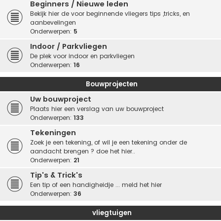
Beginners / Nieuwe leden
Bekijk hier de voor beginnende vliegers tips ,tricks, en
aanbevelingen
Onderwerpen:
5
Indoor / Parkvliegen
De plek voor indoor en parkvliegen
Onderwerpen:
16
Bouwprojecten
Uw bouwproject
Plaats hier een verslag van uw bouwproject
Onderwerpen:
133
Tekeningen
Zoek je een tekening, of wil je een tekening onder de
aandacht brengen ? doe het hier..
Onderwerpen:
21
Tip's & Trick's
Een tip of een handigheidje ... meld het hier
Onderwerpen:
36
vliegtuigen