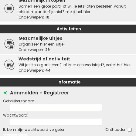
Gezamelijk inkopen
Samen een grote partij of wil je iets laten bestellen vanuit
china maar durf je niet? meld het hier
Onderwerpen:
10
Activiteiten
Gezamelijke uitjes
Organiseer hier een uitje
Onderwerpen:
29
Wedstrijd of activiteit
Wil je iets organiseren?, of is er een wedstrijd?, vertel het hier
Onderwerpen:
44
Informatie
Aanmelden
•
Registreer
Gebruikersnaam:
Wachtwoord:
Ik ben mijn wachtwoord vergeten
Onthouden