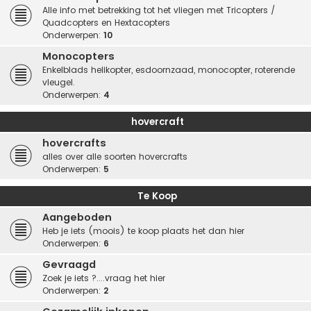
Alle info met betrekking tot het vliegen met Tricopters /
Quadcopters en Hextacopters
Onderwerpen:
10
Monocopters
Enkelblads helikopter, esdoornzaad, monocopter, roterende
vleugel.
Onderwerpen:
4
hovercraft
hovercrafts
alles over alle soorten hovercrafts
Onderwerpen:
5
Te Koop
Aangeboden
Heb je iets (moois) te koop plaats het dan hier
Onderwerpen:
6
Gevraagd
Zoek je iets ?....vraag het hier
Onderwerpen:
2