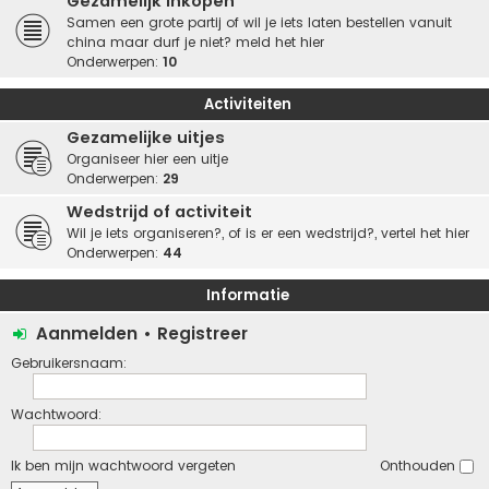
Gezamelijk inkopen
Samen een grote partij of wil je iets laten bestellen vanuit
china maar durf je niet? meld het hier
Onderwerpen:
10
Activiteiten
Gezamelijke uitjes
Organiseer hier een uitje
Onderwerpen:
29
Wedstrijd of activiteit
Wil je iets organiseren?, of is er een wedstrijd?, vertel het hier
Onderwerpen:
44
Informatie
Aanmelden
•
Registreer
Gebruikersnaam:
Wachtwoord:
Ik ben mijn wachtwoord vergeten
Onthouden