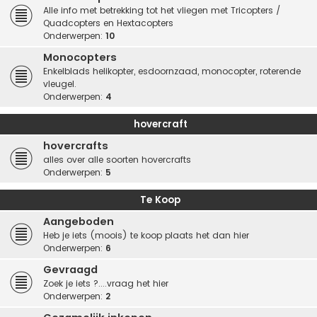
Alle info met betrekking tot het vliegen met Tricopters /
Quadcopters en Hextacopters
Onderwerpen:
10
Monocopters
Enkelblads helikopter, esdoornzaad, monocopter, roterende
vleugel.
Onderwerpen:
4
hovercraft
hovercrafts
alles over alle soorten hovercrafts
Onderwerpen:
5
Te Koop
Aangeboden
Heb je iets (moois) te koop plaats het dan hier
Onderwerpen:
6
Gevraagd
Zoek je iets ?....vraag het hier
Onderwerpen:
2