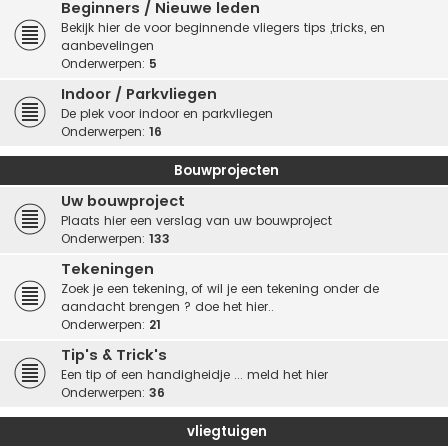
Beginners / Nieuwe leden
Bekijk hier de voor beginnende vliegers tips ,tricks, en
aanbevelingen
Onderwerpen:
5
Indoor / Parkvliegen
De plek voor indoor en parkvliegen
Onderwerpen:
16
Bouwprojecten
Uw bouwproject
Plaats hier een verslag van uw bouwproject
Onderwerpen:
133
Tekeningen
Zoek je een tekening, of wil je een tekening onder de
aandacht brengen ? doe het hier..
Onderwerpen:
21
Tip's & Trick's
Een tip of een handigheidje ... meld het hier
Onderwerpen:
36
vliegtuigen