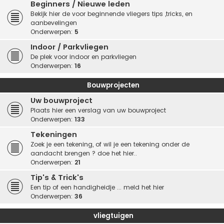
Beginners / Nieuwe leden
Bekijk hier de voor beginnende vliegers tips ,tricks, en
aanbevelingen
Onderwerpen:
5
Indoor / Parkvliegen
De plek voor indoor en parkvliegen
Onderwerpen:
16
Bouwprojecten
Uw bouwproject
Plaats hier een verslag van uw bouwproject
Onderwerpen:
133
Tekeningen
Zoek je een tekening, of wil je een tekening onder de
aandacht brengen ? doe het hier..
Onderwerpen:
21
Tip's & Trick's
Een tip of een handigheidje ... meld het hier
Onderwerpen:
36
vliegtuigen