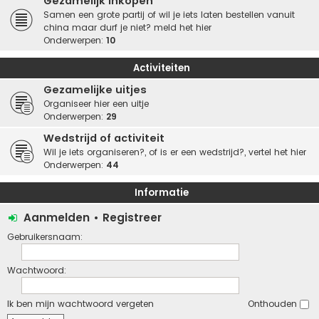
Gezamelijk inkopen
Samen een grote partij of wil je iets laten bestellen vanuit
china maar durf je niet? meld het hier
Onderwerpen:
10
Activiteiten
Gezamelijke uitjes
Organiseer hier een uitje
Onderwerpen:
29
Wedstrijd of activiteit
Wil je iets organiseren?, of is er een wedstrijd?, vertel het hier
Onderwerpen:
44
Informatie
Aanmelden
•
Registreer
Gebruikersnaam:
Wachtwoord:
Ik ben mijn wachtwoord vergeten
Onthouden