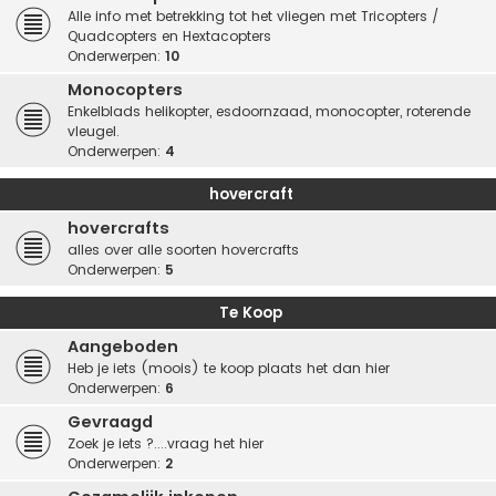
Alle info met betrekking tot het vliegen met Tricopters /
Quadcopters en Hextacopters
Onderwerpen:
10
Monocopters
Enkelblads helikopter, esdoornzaad, monocopter, roterende
vleugel.
Onderwerpen:
4
hovercraft
hovercrafts
alles over alle soorten hovercrafts
Onderwerpen:
5
Te Koop
Aangeboden
Heb je iets (moois) te koop plaats het dan hier
Onderwerpen:
6
Gevraagd
Zoek je iets ?....vraag het hier
Onderwerpen:
2